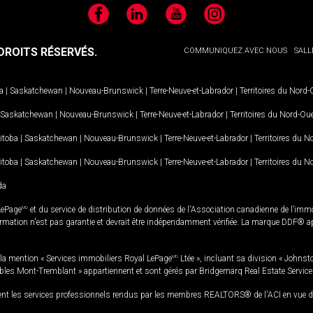
Facebook
LinkedIn
YouTube
Instagram
ROITS RÉSERVÉS.
COMMUNIQUEZ AVEC NOUS
SALL
a
|
Saskatchewan
|
Nouveau-Brunswick
|
Terre-Neuve-et-Labrador
|
Territoires du Nord
Saskatchewan
|
Nouveau-Brunswick
|
Terre-Neuve-et-Labrador
|
Territoires du Nord-Ou
itoba
|
Saskatchewan
|
Nouveau-Brunswick
|
Terre-Neuve-et-Labrador
|
Territoires du 
itoba
|
Saskatchewan
|
Nouveau-Brunswick
|
Terre-Neuve-et-Labrador
|
Territoires du 
da
LePage
MD
et du service de distribution de données de l'Association canadienne de l’im
rmation n'est pas garantie et devrait être indépendamment vérifiée. La marque DDF® appa
la mention « Services immobiliers Royal LePage
MD
Ltée », incluant sa division « Johnst
bles Mont-Tremblant » appartiennent et sont gérés par Bridgemarq Real Estate Servic
 les services professionnels rendus par les membres REALTORS® de l'ACI en vue de l'a