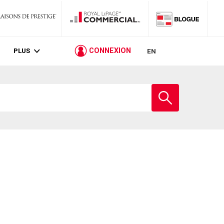
PLUS
CONNEXION
EN
Entrez
le
nom
de
l'école