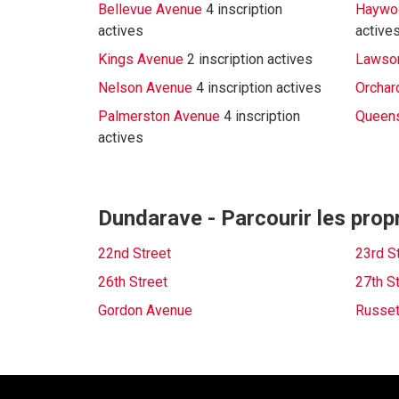
Bellevue Avenue
4 inscription
Haywo
actives
active
Kings Avenue
2 inscription actives
Lawso
Nelson Avenue
4 inscription actives
Orchar
Palmerston Avenue
4 inscription
Queen
actives
Dundarave - Parcourir les propr
22nd Street
23rd S
26th Street
27th S
Gordon Avenue
Russet