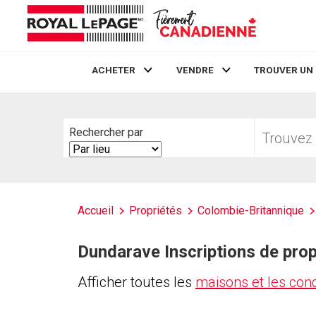
ACHETER
VENDRE
TROUVER UN
Live
En Direct
Trouvez
Rechercher par
votre
Search
foyer
By
Accueil
Propriétés
Colombie-Britannique
Dundarave Inscriptions de prop
Afficher toutes les
maisons et les co