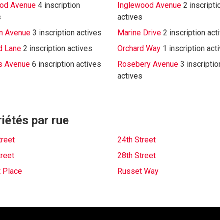
od Avenue
4 inscription
Inglewood Avenue
2 inscripti
s
actives
n Avenue
3 inscription actives
Marine Drive
2 inscription act
d Lane
2 inscription actives
Orchard Way
1 inscription act
s Avenue
6 inscription actives
Rosebery Avenue
3 inscriptio
actives
iétés par rue
treet
24th Street
treet
28th Street
 Place
Russet Way