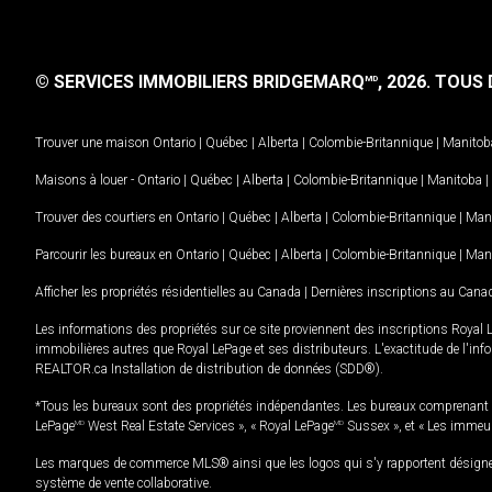
© SERVICES IMMOBILIERS BRIDGEMARQ
, 2026.
TOUS D
MD
Trouver une maison
Ontario
|
Québec
|
Alberta
|
Colombie-Britannique
|
Manitob
Maisons à louer -
Ontario
|
Québec
|
Alberta
|
Colombie-Britannique
|
Manitoba
|
Trouver des courtiers en
Ontario
|
Québec
|
Alberta
|
Colombie-Britannique
|
Man
Parcourir les bureaux en
Ontario
|
Québec
|
Alberta
|
Colombie-Britannique
|
Man
Afficher les propriétés résidentielles au Canada
|
Dernières inscriptions au Cana
Les informations des propriétés sur ce site proviennent des inscriptions Royal 
immobilières autres que Royal LePage et ses distributeurs. L'exactitude de l'info
REALTOR.ca Installation de distribution de données (SDD®).
*Tous les bureaux sont des propriétés indépendantes. Les bureaux comprenant 
LePage
MD
West Real Estate Services », « Royal LePage
MD
Sussex », et « Les immeu
Les marques de commerce MLS® ainsi que les logos qui s'y rapportent désignent
système de vente collaborative.