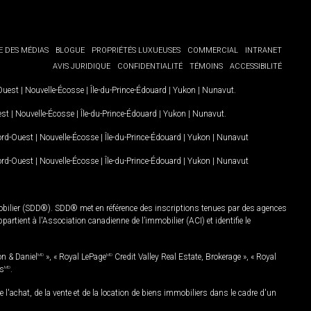
E DES MÉDIAS
BLOGUE
PROPRIÉTÉS LUXUEUSES
COMMERCIAL
INTRANET
AVIS JURIDIQUE
CONFIDENTIALITÉ
TÉMOINS
ACCESSIBILITÉ
-Ouest
|
Nouvelle-Écosse
|
Île-du-Prince-Édouard
|
Yukon
|
Nunavut
.
est
|
Nouvelle-Écosse
|
Île-du-Prince-Édouard
|
Yukon
|
Nunavut
.
Nord-Ouest
|
Nouvelle-Écosse
|
Île-du-Prince-Édouard
|
Yukon
|
Nunavut
Nord-Ouest
|
Nouvelle-Écosse
|
Île-du-Prince-Édouard
|
Yukon
|
Nunavut
mobilier (SDD®). SDD® met en référence des inscriptions tenues par des agences
rtient à l'Association canadienne de l’immobilier (ACI) et identifie le
on & Daniel
MD
», « Royal LePage
MD
Credit Valley Real Estate, Brokerage », « Royal
es
MD
.
chat, de la vente et de la location de biens immobiliers dans le cadre d'un