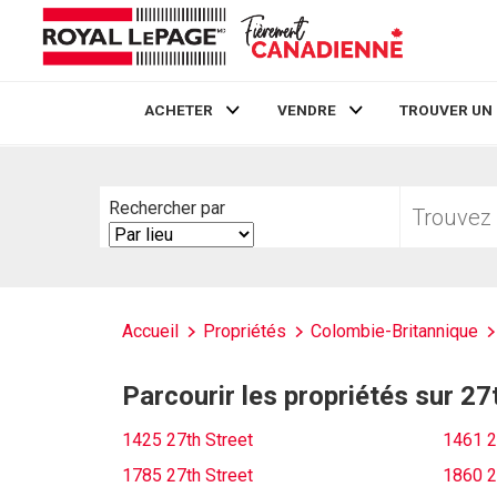
ACHETER
VENDRE
TROUVER UN
Live
En Direct
Trouvez
Rechercher par
votre
Search
foyer
By
Accueil
Propriétés
Colombie-Britannique
Parcourir les propriétés sur 27
1425 27th Street
1461 2
1785 27th Street
1860 2