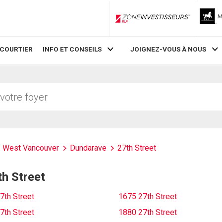
ZoneInvestisseurs RLP
 COURTIER
INFO ET CONSEILS
JOIGNEZ-VOUS À NOUS
West Vancouver
Dundarave
27th Street
th Street
7th Street
1675 27th Street
7th Street
1880 27th Street