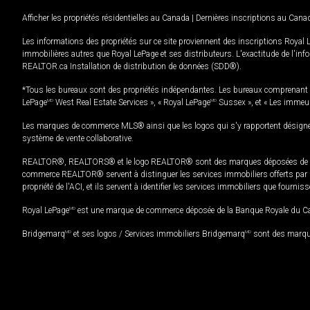
Afficher les propriétés résidentielles au Canada
|
Dernières inscriptions au Cana
Les informations des propriétés sur ce site proviennent des inscriptions Royal 
immobilières autres que Royal LePage et ses distributeurs. L'exactitude de l'info
REALTOR.ca Installation de distribution de données (SDD®).
*Tous les bureaux sont des propriétés indépendantes. Les bureaux comprenant 
LePage
MD
West Real Estate Services », « Royal LePage
MD
Sussex », et « Les immeu
Les marques de commerce MLS® ainsi que les logos qui s'y rapportent désignent
système de vente collaborative.
REALTOR®, REALTORS® et le logo REALTOR® sont des marques déposées de REAL
commerce REALTOR® servent à distinguer les services immobiliers offerts par le
propriété de l'ACI, et ils servent à identifier les services immobiliers que fourni
Royal LePage
MD
est une marque de commerce déposée de la Banque Royale du Cana
Bridgemarq
MD
et ses logos / Services immobiliers Bridgemarq
MD
sont des marque