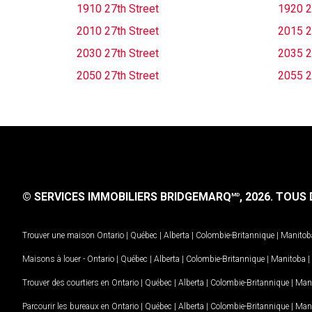
1910 27th Street
1920 2
2010 27th Street
2015 2
2030 27th Street
2035 2
2050 27th Street
2055 2
© SERVICES IMMOBILIERS BRIDGEMARQ
, 2026.
TOUS D
MD
Trouver une maison
Ontario
|
Québec
|
Alberta
|
Colombie-Britannique
|
Manitob
Maisons à louer -
Ontario
|
Québec
|
Alberta
|
Colombie-Britannique
|
Manitoba
|
Trouver des courtiers en
Ontario
|
Québec
|
Alberta
|
Colombie-Britannique
|
Man
Parcourir les bureaux en
Ontario
|
Québec
|
Alberta
|
Colombie-Britannique
|
Man