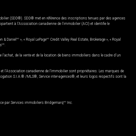
mobilier (SDD®). SDD® met en référence des inscriptions tenues par des agences
rtient à l'Association canadienne de l’immobilier (ACI) et identifie le
on & Daniel
MD
», « Royal LePage
MD
Credit Valley Real Estate, Brokerage », « Royal
es
MD
.
chat, de la vente et de la location de biens immobiliers dans le cadre d'un
Association canadienne de l’immobilier sont propriétaires. Les marques de
ation S.I.A.® /MLS®, Service inter-agences®, et leurs logos respectifs sont la
nce par Services immobiliers Bridgemarq
MD
Inc.