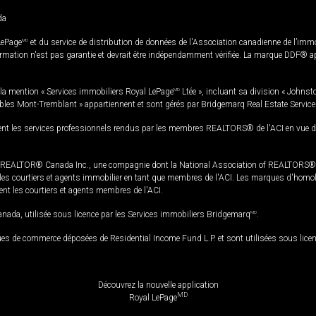
da
LePage
MD
et du service de distribution de données de l'Association canadienne de l’im
rmation n'est pas garantie et devrait être indépendamment vérifiée. La marque DDF® appa
la mention « Services immobiliers Royal LePage
MD
Ltée », incluant sa division « Johnst
bles Mont-Tremblant » appartiennent et sont gérés par Bridgemarq Real Estate Servic
 les services professionnels rendus par les membres REALTORS® de l'ACI en vue de l'a
TOR® Canada Inc., une compagnie dont la National Association of REALTORS® et l'
s courtiers et agents immobilier en tant que membres de l'ACI. Les marques d'homolog
ssent les courtiers et agents membres de l'ACI.
da, utilisée sous licence par les Services immobiliers Bridgemarq
MD
.
s de commerce déposées de Residential Income Fund L.P. et sont utilisées sous lice
Découvrez la nouvelle application
MD
Royal LePage