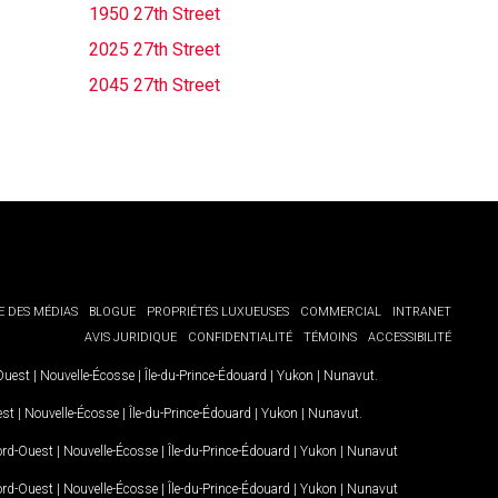
1950 27th Street
2025 27th Street
2045 27th Street
E DES MÉDIAS
BLOGUE
PROPRIÉTÉS LUXUEUSES
COMMERCIAL
INTRANET
AVIS JURIDIQUE
CONFIDENTIALITÉ
TÉMOINS
ACCESSIBILITÉ
-Ouest
|
Nouvelle-Écosse
|
Île-du-Prince-Édouard
|
Yukon
|
Nunavut
.
est
|
Nouvelle-Écosse
|
Île-du-Prince-Édouard
|
Yukon
|
Nunavut
.
Nord-Ouest
|
Nouvelle-Écosse
|
Île-du-Prince-Édouard
|
Yukon
|
Nunavut
Nord-Ouest
|
Nouvelle-Écosse
|
Île-du-Prince-Édouard
|
Yukon
|
Nunavut