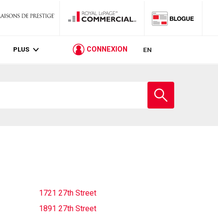
PLUS
CONNEXION
EN
Entrez
le
nom
de
l'école
1721 27th Street
1891 27th Street