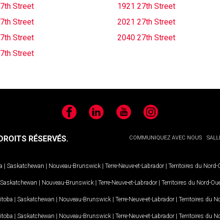
7th Street
1921 27th Street
7th Street
2021 27th Street
7th Street
2040 27th Street
7th Street
Facebook
LinkedIn
YouTube
Instagram
ROITS RÉSERVÉS.
COMMUNIQUEZ AVEC NOUS
SALL
a
|
Saskatchewan
|
Nouveau-Brunswick
|
Terre-Neuve-et-Labrador
|
Territoires du Nord
Saskatchewan
|
Nouveau-Brunswick
|
Terre-Neuve-et-Labrador
|
Territoires du Nord-Ou
itoba
|
Saskatchewan
|
Nouveau-Brunswick
|
Terre-Neuve-et-Labrador
|
Territoires du 
itoba
|
Saskatchewan
|
Nouveau-Brunswick
|
Terre-Neuve-et-Labrador
|
Territoires du 