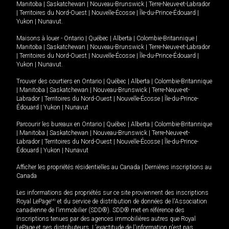
Manitoba
|
Saskatchewan
|
Nouveau-Brunswick
|
Terre-Neuve-et-Labrador
|
Territoires du Nord-Ouest
|
Nouvelle-Écosse
|
Île-du-Prince-Édouard
|
Yukon
|
Nunavut
.
Maisons à louer -
Ontario
|
Québec
|
Alberta
|
Colombie-Britannique
|
Manitoba
|
Saskatchewan
|
Nouveau-Brunswick
|
Terre-Neuve-et-Labrador
|
Territoires du Nord-Ouest
|
Nouvelle-Écosse
|
Île-du-Prince-Édouard
|
Yukon
|
Nunavut
.
Trouver des courtiers en
Ontario
|
Québec
|
Alberta
|
Colombie-Britannique
|
Manitoba
|
Saskatchewan
|
Nouveau-Brunswick
|
Terre-Neuve-et-
Labrador
|
Territoires du Nord-Ouest
|
Nouvelle-Écosse
|
Île-du-Prince-
Édouard
|
Yukon
|
Nunavut
Parcourir les bureaux en
Ontario
|
Québec
|
Alberta
|
Colombie-Britannique
|
Manitoba
|
Saskatchewan
|
Nouveau-Brunswick
|
Terre-Neuve-et-
Labrador
|
Territoires du Nord-Ouest
|
Nouvelle-Écosse
|
Île-du-Prince-
Édouard
|
Yukon
|
Nunavut
Afficher les propriétés résidentielles au Canada
|
Dernières inscriptions au
Canada
Les informations des propriétés sur ce site proviennent des inscriptions
Royal LePage
MD
et du service de distribution de données de l'Association
canadienne de l’immobilier (SDD®). SDD® met en référence des
inscriptions tenues par des agences immobilières autres que Royal
LePage et ses distributeurs. L'exactitude de l'information n'est pas