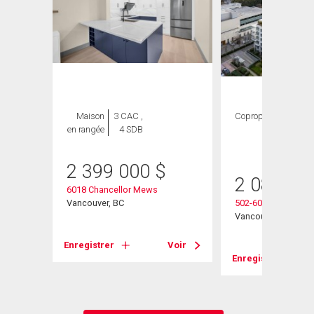
Maison
3 CAC ,
Copropriété
3
en rangée
4 SDB
CAC ,
4 SDB
2 399 000
$
2 080 00
6018 Chancellor Mews
Vancouver, BC
502-6080 Iona Drive
Vancouver, BC
Voir
Enregistrer
Voir
Enregistrer