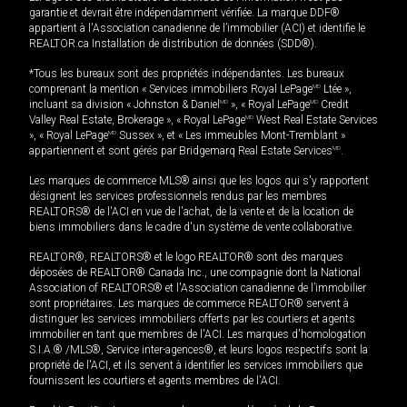
garantie et devrait être indépendamment vérifiée. La marque DDF®
appartient à l'Association canadienne de l’immobilier (ACI) et identifie le
REALTOR.ca Installation de distribution de données (SDD®).
*Tous les bureaux sont des propriétés indépendantes. Les bureaux
comprenant la mention « Services immobiliers Royal LePage
MD
Ltée »,
incluant sa division « Johnston & Daniel
MD
», « Royal LePage
MD
Credit
Valley Real Estate, Brokerage », « Royal LePage
MD
West Real Estate Services
», « Royal LePage
MD
Sussex », et « Les immeubles Mont-Tremblant »
appartiennent et sont gérés par Bridgemarq Real Estate Services
MD
.
Les marques de commerce MLS® ainsi que les logos qui s'y rapportent
désignent les services professionnels rendus par les membres
REALTORS® de l'ACI en vue de l'achat, de la vente et de la location de
biens immobiliers dans le cadre d'un système de vente collaborative.
REALTOR®, REALTORS® et le logo REALTOR® sont des marques
déposées de REALTOR® Canada Inc., une compagnie dont la National
Association of REALTORS® et l'Association canadienne de l’immobilier
sont propriétaires. Les marques de commerce REALTOR® servent à
distinguer les services immobiliers offerts par les courtiers et agents
immobilier en tant que membres de l'ACI. Les marques d'homologation
S.I.A.® /MLS®, Service inter-agences®, et leurs logos respectifs sont la
propriété de l'ACI, et ils servent à identifier les services immobiliers que
fournissent les courtiers et agents membres de l'ACI.