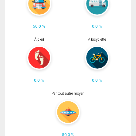
50.0 %
0.0 %
À pied
À bicyclette
0.0 %
0.0 %
Par tout autre moyen
50.0 %