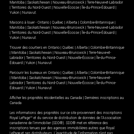
Manitoba
|
Saskatchewan
|
Nouveau-Brunswick
|
Terre-Neuve-et-Labrador
|
Territoires du Nord-Ouest
|
Nouvelle-Écosse
|
Île-du-Prince-Édouard
|
Yukon
|
Nunavut
.
Maisons à louer -
Ontario
|
Québec
|
Alberta
|
Colombie-Britannique
|
Manitoba
|
Saskatchewan
|
Nouveau-Brunswick
|
Terre-Neuve-et-Labrador
|
Territoires du Nord-Ouest
|
Nouvelle-Écosse
|
Île-du-Prince-Édouard
|
Yukon
|
Nunavut
.
Trouver des courtiers en
Ontario
|
Québec
|
Alberta
|
Colombie-Britannique
|
Manitoba
|
Saskatchewan
|
Nouveau-Brunswick
|
Terre-Neuve-et-
Labrador
|
Territoires du Nord-Ouest
|
Nouvelle-Écosse
|
Île-du-Prince-
Édouard
|
Yukon
|
Nunavut
Parcourir les bureaux en
Ontario
|
Québec
|
Alberta
|
Colombie-Britannique
|
Manitoba
|
Saskatchewan
|
Nouveau-Brunswick
|
Terre-Neuve-et-
Labrador
|
Territoires du Nord-Ouest
|
Nouvelle-Écosse
|
Île-du-Prince-
Édouard
|
Yukon
|
Nunavut
Afficher les propriétés résidentielles au Canada
|
Dernières inscriptions au
Canada
Les informations des propriétés sur ce site proviennent des inscriptions
Royal LePage
MD
et du service de distribution de données de l'Association
canadienne de l’immobilier (SDD®). SDD® met en référence des
inscriptions tenues par des agences immobilières autres que Royal
LePage et ses distributeurs. L'exactitude de l'information n'est pas