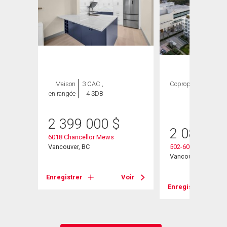
Maison
3 CAC ,
Copropriété
3
en rangée
4 SDB
CAC ,
4 SDB
2 399 000
$
2 080 00
6018 Chancellor Mews
Vancouver, BC
502-6080 Iona Drive
Vancouver, BC
Voir
Enregistrer
Voir
Enregistrer