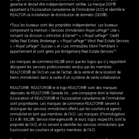
garantie et devrait être indépendamment vérifiée. La marque DDF®
appartient à l'Association canadienne de l’immobilier (ACI) et identifie le
REALTOR.ca Installation de distribution de données (SDD®).
*Tous les bureaux sont des propriétés indépendantes. Les bureaux
comprenant la mention « Services immobiliers Royal LePage
MD
Ltée »,
incluant sa division « Johnston & Daniel
MD
», « Royal LePage
MD
Credit
Valley Real Estate, Brokerage », « Royal LePage
MD
West Real Estate Services
», « Royal LePage
MD
Sussex », et « Les immeubles Mont-Tremblant »
appartiennent et sont gérés par Bridgemarq Real Estate Services
MD
.
Les marques de commerce MLS® ainsi que les logos qui s'y rapportent
désignent les services professionnels rendus par les membres
REALTORS® de l'ACI en vue de l'achat, de la vente et de la location de
biens immobiliers dans le cadre d'un système de vente collaborative.
REALTOR®, REALTORS® et le logo REALTOR® sont des marques
déposées de REALTOR® Canada Inc., une compagnie dont la National
Association of REALTORS® et l'Association canadienne de l’immobilier
sont propriétaires. Les marques de commerce REALTOR® servent à
distinguer les services immobiliers offerts par les courtiers et agents
immobilier en tant que membres de l'ACI. Les marques d'homologation
S.I.A.® /MLS®, Service inter-agences®, et leurs logos respectifs sont la
propriété de l'ACI, et ils servent à identifier les services immobiliers que
fournissent les courtiers et agents membres de l'ACI.