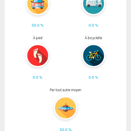
50.0 %
0.0 %
À pied
À bicyclette
0.0 %
0.0 %
Par tout autre moyen
50.0 %