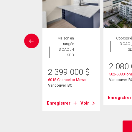
Maison
Maison en
Coproprié
 CAC , 7
rangée
3 CAC ,
SDB
3 CAC , 4
S
SDB
30 000
$
2 080
2 399 000
$
cadia Road
502-6080 Iona
ver, BC
6018 Chancellor Mews
Vancouver, B
Vancouver, BC
strer
Voir
Enregistrer
Enregistrer
Voir