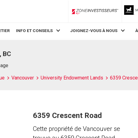
ZoneInvestisseurs RLP
TIER
INFO ET CONSEILS
JOIGNEZ-VOUS À NOUS
À
, BC
Page
ue
Vancouver
University Endowment Lands
6359 Cresce
6359 Crescent Road
Cette propriété de Vancouver se