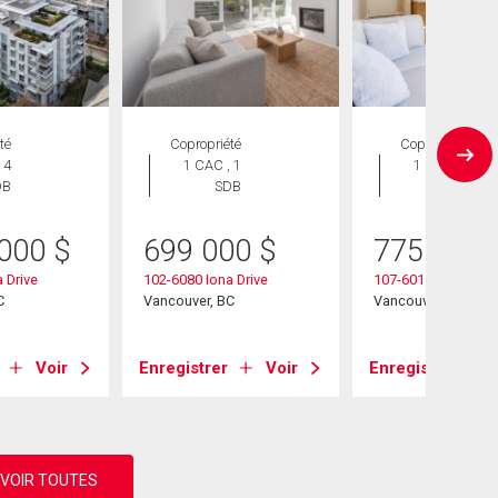
té
Copropriété
Copropriété
 4
1 CAC , 1
1 CAC , 2
DB
SDB
SDB
 000
$
699 000
$
775 000
 Drive
102-6080 Iona Drive
107-6015 Iona Drive
C
Vancouver, BC
Vancouver, BC
Voir
Enregistrer
Voir
Enregistrer