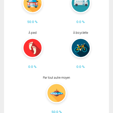
50.0 %
0.0 %
À pied
À bicyclette
0.0 %
0.0 %
Par tout autre moyen
50.0 %