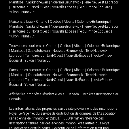
Manitoba
|
Saskatchewan
|
Nouveau-Brunswick
|
Terre-Neuve-et-Labrador
|
Territoires du Nord-Ouest
|
Nouvelle-Écosse
|
Île-du-Prince-Édouard
|
Yukon
|
Nunavut
.
Maisons à louer -
Ontario
|
Québec
|
Alberta
|
Colombie-Britannique
|
Manitoba
|
Saskatchewan
|
Nouveau-Brunswick
|
Terre-Neuve-et-Labrador
|
Territoires du Nord-Ouest
|
Nouvelle-Écosse
|
Île-du-Prince-Édouard
|
Yukon
|
Nunavut
.
Trouver des courtiers en
Ontario
|
Québec
|
Alberta
|
Colombie-Britannique
|
Manitoba
|
Saskatchewan
|
Nouveau-Brunswick
|
Terre-Neuve-et-
Labrador
|
Territoires du Nord-Ouest
|
Nouvelle-Écosse
|
Île-du-Prince-
Édouard
|
Yukon
|
Nunavut
Parcourir les bureaux en
Ontario
|
Québec
|
Alberta
|
Colombie-Britannique
|
Manitoba
|
Saskatchewan
|
Nouveau-Brunswick
|
Terre-Neuve-et-
Labrador
|
Territoires du Nord-Ouest
|
Nouvelle-Écosse
|
Île-du-Prince-
Édouard
|
Yukon
|
Nunavut
Afficher les propriétés résidentielles au Canada
|
Dernières inscriptions au
Canada
Les informations des propriétés sur ce site proviennent des inscriptions
Royal LePage
MD
et du service de distribution de données de l'Association
canadienne de l’immobilier (SDD®). SDD® met en référence des
inscriptions tenues par des agences immobilières autres que Royal
LePage et ses distributeurs. L'exactitude de l'information n'est pas