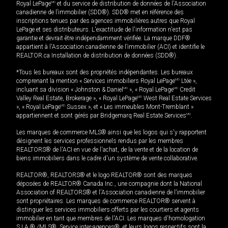
Royal LePage
MD
et du service de distribution de données de l'Association
canadienne de l’immobilier (SDD®). SDD® met en référence des
inscriptions tenues par des agences immobilières autres que Royal
LePage et ses distributeurs. L'exactitude de l'information n'est pas
garantie et devrait être indépendamment vérifiée. La marque DDF®
appartient à l'Association canadienne de l’immobilier (ACI) et identifie le
REALTOR.ca Installation de distribution de données (SDD®).
*Tous les bureaux sont des propriétés indépendantes. Les bureaux
comprenant la mention « Services immobiliers Royal LePage
MD
Ltée »,
incluant sa division « Johnston & Daniel
MD
», « Royal LePage
MD
Credit
Valley Real Estate, Brokerage », « Royal LePage
MD
West Real Estate Services
», « Royal LePage
MD
Sussex », et « Les immeubles Mont-Tremblant »
appartiennent et sont gérés par Bridgemarq Real Estate Services
MD
.
Les marques de commerce MLS® ainsi que les logos qui s'y rapportent
désignent les services professionnels rendus par les membres
REALTORS® de l'ACI en vue de l'achat, de la vente et de la location de
biens immobiliers dans le cadre d'un système de vente collaborative.
REALTOR®, REALTORS® et le logo REALTOR® sont des marques
déposées de REALTOR® Canada Inc., une compagnie dont la National
Association of REALTORS® et l'Association canadienne de l’immobilier
sont propriétaires. Les marques de commerce REALTOR® servent à
distinguer les services immobiliers offerts par les courtiers et agents
immobilier en tant que membres de l'ACI. Les marques d'homologation
S.I.A.® /MLS®, Service inter-agences®, et leurs logos respectifs sont la