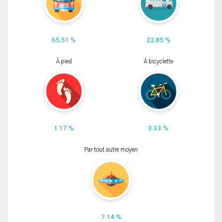
65.51 %
22.85 %
À pied
À bicyclette
1.17 %
3.33 %
Par tout autre moyen
7.14 %