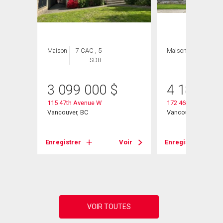
Maison
7 CAC , 5
Maison
7 CAC , 6
SDB
SDB
3 099 000
$
4 188 80
115 47th Avenue W
172 46th Avenue W
Vancouver, BC
Vancouver, BC
Voir
Enregistrer
Voir
Enregistrer