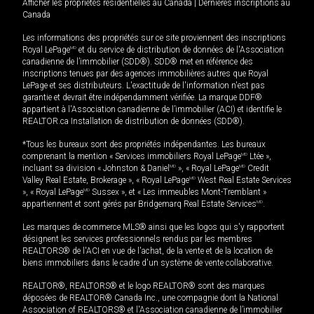
Afficher les propriétés résidentielles au Canada
|
Dernières inscriptions au
Canada
Les informations des propriétés sur ce site proviennent des inscriptions
Royal LePage
MD
et du service de distribution de données de l'Association
canadienne de l’immobilier (SDD®). SDD® met en référence des
inscriptions tenues par des agences immobilières autres que Royal
LePage et ses distributeurs. L'exactitude de l'information n'est pas
garantie et devrait être indépendamment vérifiée. La marque DDF®
appartient à l'Association canadienne de l’immobilier (ACI) et identifie le
REALTOR.ca Installation de distribution de données (SDD®).
*Tous les bureaux sont des propriétés indépendantes. Les bureaux
comprenant la mention « Services immobiliers Royal LePage
MD
Ltée »,
incluant sa division « Johnston & Daniel
MD
», « Royal LePage
MD
Credit
Valley Real Estate, Brokerage », « Royal LePage
MD
West Real Estate Services
», « Royal LePage
MD
Sussex », et « Les immeubles Mont-Tremblant »
appartiennent et sont gérés par Bridgemarq Real Estate Services
MD
.
Les marques de commerce MLS® ainsi que les logos qui s'y rapportent
désignent les services professionnels rendus par les membres
REALTORS® de l'ACI en vue de l'achat, de la vente et de la location de
biens immobiliers dans le cadre d'un système de vente collaborative.
REALTOR®, REALTORS® et le logo REALTOR® sont des marques
déposées de REALTOR® Canada Inc., une compagnie dont la National
Association of REALTORS® et l'Association canadienne de l’immobilier