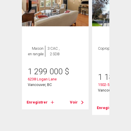
Maison
3 CAC ,
Copropriété
2
en rangée
2 SDB
CAC ,
2 SDB
1 299 000
$
1 180 00
6238 Logan Lane
Vancouver, BC
1502-5868 Agrono
Vancouver, BC
Enregistrer
Voir
Voir
Enregistrer