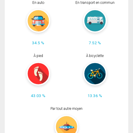
En auto
En transport en commun
34.5 %
7.52 %
À pied
À bicyclette
43.03 %
13.36 %
Par tout autre moyen