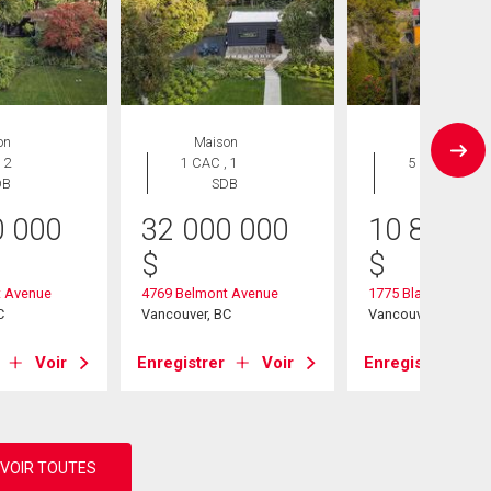
on
Maison
Maison
 2
1 CAC , 1
5 CAC , 7
DB
SDB
SDB
0 000
32 000 000
10 895 0
$
$
t Avenue
4769 Belmont Avenue
1775 Blanca Street
C
Vancouver, BC
Vancouver, BC
Voir
Enregistrer
Voir
Enregistrer