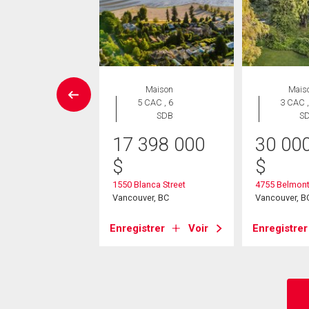
Maison
Maison
Mais
 CAC , 2
5 CAC , 6
3 CAC ,
SDB
SDB
S
17 398 000
30 00
00 000
$
$
$
llevue Drive
1550 Blanca Street
4755 Belmon
ver, BC
Vancouver, BC
Vancouver, B
strer
Voir
Enregistrer
Voir
Enregistrer