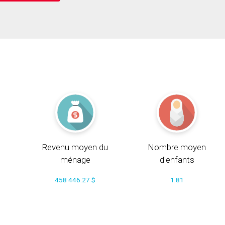
Revenu moyen du
Nombre moyen
ménage
d'enfants
458 446.27 $
1.81