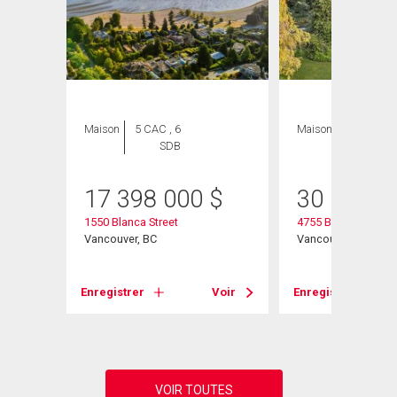
Maison
5 CAC , 6
Maison
3 CAC , 2
SDB
SDB
17 398 000
$
30 000 0
1550 Blanca Street
4755 Belmont Aven
Vancouver, BC
Vancouver, BC
Voir
Enregistrer
Voir
Enregistrer