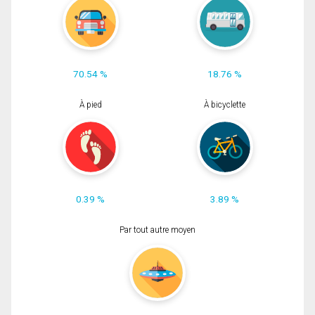
70.54 %
18.76 %
À pied
À bicyclette
0.39 %
3.89 %
Par tout autre moyen