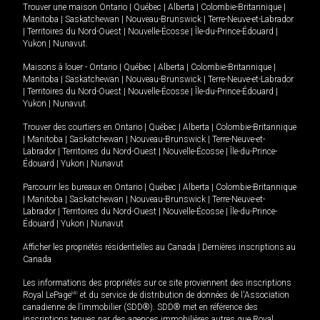
Trouver une maison
Ontario
|
Québec
|
Alberta
|
Colombie-Britannique
|
Manitoba
|
Saskatchewan
|
Nouveau-Brunswick
|
Terre-Neuve-et-Labrador
|
Territoires du Nord-Ouest
|
Nouvelle-Écosse
|
Île-du-Prince-Édouard
|
Yukon
|
Nunavut
.
Maisons à louer -
Ontario
|
Québec
|
Alberta
|
Colombie-Britannique
|
Manitoba
|
Saskatchewan
|
Nouveau-Brunswick
|
Terre-Neuve-et-Labrador
|
Territoires du Nord-Ouest
|
Nouvelle-Écosse
|
Île-du-Prince-Édouard
|
Yukon
|
Nunavut
.
Trouver des courtiers en
Ontario
|
Québec
|
Alberta
|
Colombie-Britannique
|
Manitoba
|
Saskatchewan
|
Nouveau-Brunswick
|
Terre-Neuve-et-
Labrador
|
Territoires du Nord-Ouest
|
Nouvelle-Écosse
|
Île-du-Prince-
Édouard
|
Yukon
|
Nunavut
Parcourir les bureaux en
Ontario
|
Québec
|
Alberta
|
Colombie-Britannique
|
Manitoba
|
Saskatchewan
|
Nouveau-Brunswick
|
Terre-Neuve-et-
Labrador
|
Territoires du Nord-Ouest
|
Nouvelle-Écosse
|
Île-du-Prince-
Édouard
|
Yukon
|
Nunavut
Afficher les propriétés résidentielles au Canada
|
Dernières inscriptions au
Canada
Les informations des propriétés sur ce site proviennent des inscriptions
Royal LePage
MD
et du service de distribution de données de l'Association
canadienne de l’immobilier (SDD®). SDD® met en référence des
inscriptions tenues par des agences immobilières autres que Royal