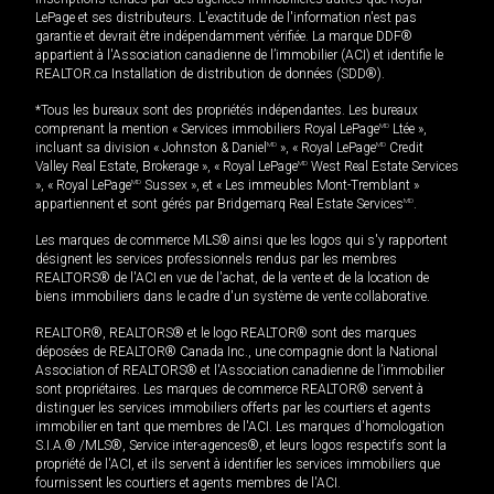
LePage et ses distributeurs. L'exactitude de l'information n'est pas
garantie et devrait être indépendamment vérifiée. La marque DDF®
appartient à l'Association canadienne de l’immobilier (ACI) et identifie le
REALTOR.ca Installation de distribution de données (SDD®).
*Tous les bureaux sont des propriétés indépendantes. Les bureaux
comprenant la mention « Services immobiliers Royal LePage
MD
Ltée »,
incluant sa division « Johnston & Daniel
MD
», « Royal LePage
MD
Credit
Valley Real Estate, Brokerage », « Royal LePage
MD
West Real Estate Services
», « Royal LePage
MD
Sussex », et « Les immeubles Mont-Tremblant »
appartiennent et sont gérés par Bridgemarq Real Estate Services
MD
.
Les marques de commerce MLS® ainsi que les logos qui s'y rapportent
désignent les services professionnels rendus par les membres
REALTORS® de l'ACI en vue de l'achat, de la vente et de la location de
biens immobiliers dans le cadre d'un système de vente collaborative.
REALTOR®, REALTORS® et le logo REALTOR® sont des marques
déposées de REALTOR® Canada Inc., une compagnie dont la National
Association of REALTORS® et l'Association canadienne de l’immobilier
sont propriétaires. Les marques de commerce REALTOR® servent à
distinguer les services immobiliers offerts par les courtiers et agents
immobilier en tant que membres de l'ACI. Les marques d'homologation
S.I.A.® /MLS®, Service inter-agences®, et leurs logos respectifs sont la
propriété de l'ACI, et ils servent à identifier les services immobiliers que
fournissent les courtiers et agents membres de l'ACI.