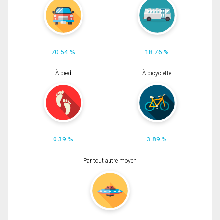
70.54 %
18.76 %
À pied
À bicyclette
0.39 %
3.89 %
Par tout autre moyen