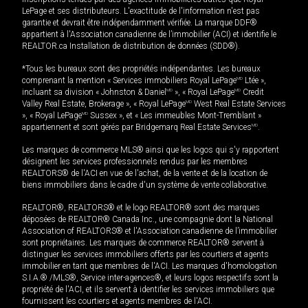
LePage et ses distributeurs. L'exactitude de l'information n'est pas
garantie et devrait être indépendamment vérifiée. La marque DDF®
appartient à l'Association canadienne de l’immobilier (ACI) et identifie le
REALTOR.ca Installation de distribution de données (SDD®).
*Tous les bureaux sont des propriétés indépendantes. Les bureaux
comprenant la mention « Services immobiliers Royal LePage
MD
Ltée »,
incluant sa division « Johnston & Daniel
MD
», « Royal LePage
MD
Credit
Valley Real Estate, Brokerage », « Royal LePage
MD
West Real Estate Services
», « Royal LePage
MD
Sussex », et « Les immeubles Mont-Tremblant »
appartiennent et sont gérés par Bridgemarq Real Estate Services
MD
.
Les marques de commerce MLS® ainsi que les logos qui s'y rapportent
désignent les services professionnels rendus par les membres
REALTORS® de l'ACI en vue de l'achat, de la vente et de la location de
biens immobiliers dans le cadre d'un système de vente collaborative.
REALTOR®, REALTORS® et le logo REALTOR® sont des marques
déposées de REALTOR® Canada Inc., une compagnie dont la National
Association of REALTORS® et l'Association canadienne de l’immobilier
sont propriétaires. Les marques de commerce REALTOR® servent à
distinguer les services immobiliers offerts par les courtiers et agents
immobilier en tant que membres de l'ACI. Les marques d'homologation
S.I.A.® /MLS®, Service inter-agences®, et leurs logos respectifs sont la
propriété de l'ACI, et ils servent à identifier les services immobiliers que
fournissent les courtiers et agents membres de l'ACI.