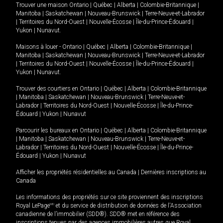
Trouver une maison
Ontario
|
Québec
|
Alberta
|
Colombie-Britannique
|
Manitoba
|
Saskatchewan
|
Nouveau-Brunswick
|
Terre-Neuve-et-Labrador
|
Territoires du Nord-Ouest
|
Nouvelle-Écosse
|
Île-du-Prince-Édouard
|
Yukon
|
Nunavut
.
Maisons à louer -
Ontario
|
Québec
|
Alberta
|
Colombie-Britannique
|
Manitoba
|
Saskatchewan
|
Nouveau-Brunswick
|
Terre-Neuve-et-Labrador
|
Territoires du Nord-Ouest
|
Nouvelle-Écosse
|
Île-du-Prince-Édouard
|
Yukon
|
Nunavut
.
Trouver des courtiers en
Ontario
|
Québec
|
Alberta
|
Colombie-Britannique
|
Manitoba
|
Saskatchewan
|
Nouveau-Brunswick
|
Terre-Neuve-et-
Labrador
|
Territoires du Nord-Ouest
|
Nouvelle-Écosse
|
Île-du-Prince-
Édouard
|
Yukon
|
Nunavut
Parcourir les bureaux en
Ontario
|
Québec
|
Alberta
|
Colombie-Britannique
|
Manitoba
|
Saskatchewan
|
Nouveau-Brunswick
|
Terre-Neuve-et-
Labrador
|
Territoires du Nord-Ouest
|
Nouvelle-Écosse
|
Île-du-Prince-
Édouard
|
Yukon
|
Nunavut
Afficher les propriétés résidentielles au Canada
|
Dernières inscriptions au
Canada
Les informations des propriétés sur ce site proviennent des inscriptions
Royal LePage
MD
et du service de distribution de données de l'Association
canadienne de l’immobilier (SDD®). SDD® met en référence des
inscriptions tenues par des agences immobilières autres que Royal