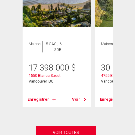
Maison
5 CAC , 6
Maison
3 CAC , 2
SDB
SDB
$
17 398 000
$
30 000 0
1550 Blanca Street
4755 Belmont Aven
Vancouver, BC
Vancouver, BC
Voir
Enregistrer
Voir
Enregistrer