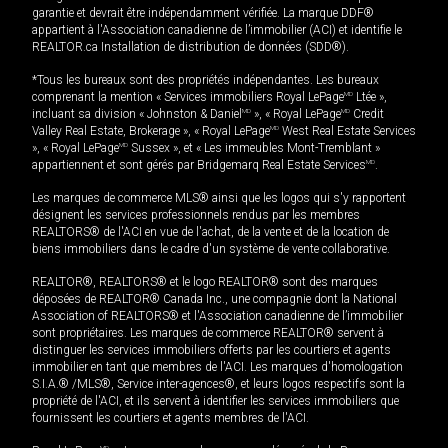
garantie et devrait être indépendamment vérifiée. La marque DDF®
appartient à l'Association canadienne de l’immobilier (ACI) et identifie le
REALTOR.ca Installation de distribution de données (SDD®).
*Tous les bureaux sont des propriétés indépendantes. Les bureaux
comprenant la mention « Services immobiliers Royal LePage
MD
Ltée »,
incluant sa division « Johnston & Daniel
MD
», « Royal LePage
MD
Credit
Valley Real Estate, Brokerage », « Royal LePage
MD
West Real Estate Services
», « Royal LePage
MD
Sussex », et « Les immeubles Mont-Tremblant »
appartiennent et sont gérés par Bridgemarq Real Estate Services
MD
.
Les marques de commerce MLS® ainsi que les logos qui s'y rapportent
désignent les services professionnels rendus par les membres
REALTORS® de l'ACI en vue de l'achat, de la vente et de la location de
biens immobiliers dans le cadre d'un système de vente collaborative.
REALTOR®, REALTORS® et le logo REALTOR® sont des marques
déposées de REALTOR® Canada Inc., une compagnie dont la National
Association of REALTORS® et l'Association canadienne de l’immobilier
sont propriétaires. Les marques de commerce REALTOR® servent à
distinguer les services immobiliers offerts par les courtiers et agents
immobilier en tant que membres de l'ACI. Les marques d'homologation
S.I.A.® /MLS®, Service inter-agences®, et leurs logos respectifs sont la
propriété de l'ACI, et ils servent à identifier les services immobiliers que
fournissent les courtiers et agents membres de l'ACI.
MD