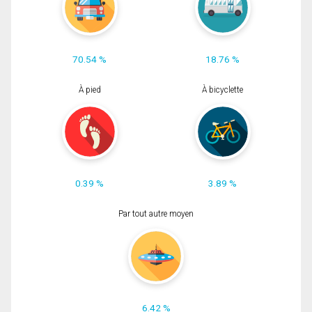
70.54 %
18.76 %
À pied
À bicyclette
0.39 %
3.89 %
Par tout autre moyen
6.42 %