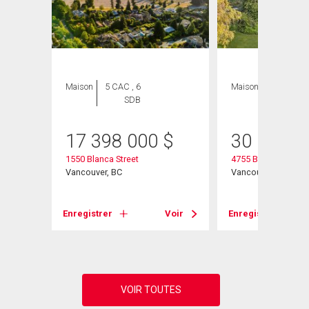
Maison
5 CAC , 6
Maison
3 CAC , 2
SDB
SDB
$
17 398 000
$
30 000 0
1550 Blanca Street
4755 Belmont Aven
Vancouver, BC
Vancouver, BC
Voir
Enregistrer
Voir
Enregistrer