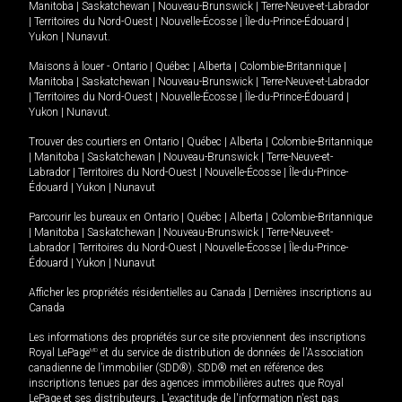
Manitoba
|
Saskatchewan
|
Nouveau-Brunswick
|
Terre-Neuve-et-Labrador
|
Territoires du Nord-Ouest
|
Nouvelle-Écosse
|
Île-du-Prince-Édouard
|
Yukon
|
Nunavut
.
Maisons à louer -
Ontario
|
Québec
|
Alberta
|
Colombie-Britannique
|
Manitoba
|
Saskatchewan
|
Nouveau-Brunswick
|
Terre-Neuve-et-Labrador
|
Territoires du Nord-Ouest
|
Nouvelle-Écosse
|
Île-du-Prince-Édouard
|
Yukon
|
Nunavut
.
Trouver des courtiers en
Ontario
|
Québec
|
Alberta
|
Colombie-Britannique
|
Manitoba
|
Saskatchewan
|
Nouveau-Brunswick
|
Terre-Neuve-et-
Labrador
|
Territoires du Nord-Ouest
|
Nouvelle-Écosse
|
Île-du-Prince-
Édouard
|
Yukon
|
Nunavut
Parcourir les bureaux en
Ontario
|
Québec
|
Alberta
|
Colombie-Britannique
|
Manitoba
|
Saskatchewan
|
Nouveau-Brunswick
|
Terre-Neuve-et-
Labrador
|
Territoires du Nord-Ouest
|
Nouvelle-Écosse
|
Île-du-Prince-
Édouard
|
Yukon
|
Nunavut
Afficher les propriétés résidentielles au Canada
|
Dernières inscriptions au
Canada
Les informations des propriétés sur ce site proviennent des inscriptions
Royal LePage
MD
et du service de distribution de données de l'Association
canadienne de l’immobilier (SDD®). SDD® met en référence des
inscriptions tenues par des agences immobilières autres que Royal
LePage et ses distributeurs. L'exactitude de l'information n'est pas