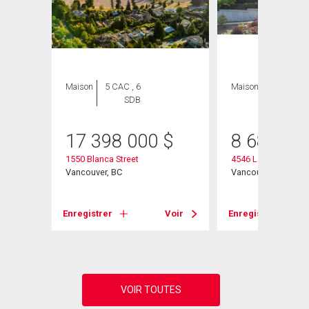
Maison
5 CAC , 6
Maison
4 CAC , 4
SDB
SDB
$
17 398 000
$
8 680 00
1550 Blanca Street
4546 Langara Aven
Vancouver, BC
Vancouver, BC
Voir
Enregistrer
Voir
Enregistrer