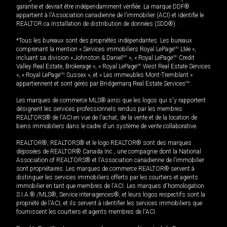
garantie et devrait être indépendamment vérifiée. La marque DDF®
appartient à l'Association canadienne de l’immobilier (ACI) et identifie le
REALTOR.ca Installation de distribution de données (SDD®).
*Tous les bureaux sont des propriétés indépendantes. Les bureaux
comprenant la mention « Services immobiliers Royal LePage
MD
Ltée »,
incluant sa division « Johnston & Daniel
MD
», « Royal LePage
MD
Credit
Valley Real Estate, Brokerage », « Royal LePage
MD
West Real Estate Services
», « Royal LePage
MD
Sussex », et « Les immeubles Mont-Tremblant »
appartiennent et sont gérés par Bridgemarq Real Estate Services
MD
.
Les marques de commerce MLS® ainsi que les logos qui s'y rapportent
désignent les services professionnels rendus par les membres
REALTORS® de l'ACI en vue de l'achat, de la vente et de la location de
biens immobiliers dans le cadre d'un système de vente collaborative.
REALTOR®, REALTORS® et le logo REALTOR® sont des marques
déposées de REALTOR® Canada Inc., une compagnie dont la National
Association of REALTORS® et l'Association canadienne de l’immobilier
sont propriétaires. Les marques de commerce REALTOR® servent à
distinguer les services immobiliers offerts par les courtiers et agents
immobilier en tant que membres de l'ACI. Les marques d'homologation
S.I.A.® /MLS®, Service inter-agences®, et leurs logos respectifs sont la
propriété de l'ACI, et ils servent à identifier les services immobiliers que
fournissent les courtiers et agents membres de l'ACI.
MD