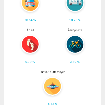
70.54 %
18.76 %
À pied
À bicyclette
0.39 %
3.89 %
Par tout autre moyen
6.42 %