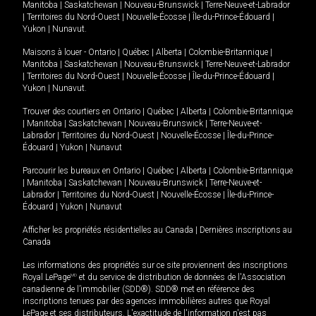
Manitoba
|
Saskatchewan
|
Nouveau-Brunswick
|
Terre-Neuve-et-Labrador
|
Territoires du Nord-Ouest
|
Nouvelle-Écosse
|
Île-du-Prince-Édouard
|
Yukon
|
Nunavut
.
Maisons à louer -
Ontario
|
Québec
|
Alberta
|
Colombie-Britannique
|
Manitoba
|
Saskatchewan
|
Nouveau-Brunswick
|
Terre-Neuve-et-Labrador
|
Territoires du Nord-Ouest
|
Nouvelle-Écosse
|
Île-du-Prince-Édouard
|
Yukon
|
Nunavut
.
Trouver des courtiers en
Ontario
|
Québec
|
Alberta
|
Colombie-Britannique
|
Manitoba
|
Saskatchewan
|
Nouveau-Brunswick
|
Terre-Neuve-et-
Labrador
|
Territoires du Nord-Ouest
|
Nouvelle-Écosse
|
Île-du-Prince-
Édouard
|
Yukon
|
Nunavut
Parcourir les bureaux en
Ontario
|
Québec
|
Alberta
|
Colombie-Britannique
|
Manitoba
|
Saskatchewan
|
Nouveau-Brunswick
|
Terre-Neuve-et-
Labrador
|
Territoires du Nord-Ouest
|
Nouvelle-Écosse
|
Île-du-Prince-
Édouard
|
Yukon
|
Nunavut
Afficher les propriétés résidentielles au Canada
|
Dernières inscriptions au
Canada
Les informations des propriétés sur ce site proviennent des inscriptions
Royal LePage
MD
et du service de distribution de données de l'Association
canadienne de l’immobilier (SDD®). SDD® met en référence des
inscriptions tenues par des agences immobilières autres que Royal
LePage et ses distributeurs. L'exactitude de l'information n'est pas