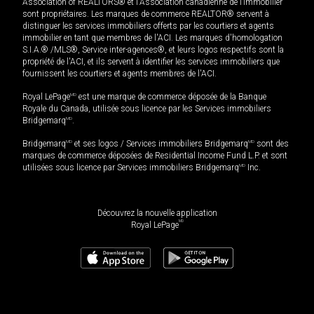
Association of REALTORS® et l'Association canadienne de l’immobilier
sont propriétaires. Les marques de commerce REALTOR® servent à
distinguer les services immobiliers offerts par les courtiers et agents
immobilier en tant que membres de l'ACI. Les marques d'homologation
S.I.A.® /MLS®, Service inter-agences®, et leurs logos respectifs sont la
propriété de l'ACI, et ils servent à identifier les services immobiliers que
fournissent les courtiers et agents membres de l'ACI.
Royal LePage
MD
est une marque de commerce déposée de la Banque
Royale du Canada, utilisée sous licence par les Services immobiliers
Bridgemarq
MD
.
Bridgemarq
MD
et ses logos / Services immobiliers Bridgemarq
MD
sont des
marques de commerce déposées de Residential Income Fund L.P. et sont
utilisées sous licence par Services immobiliers Bridgemarq
MD
Inc.
Découvrez la nouvelle application
MD
Royal LePage