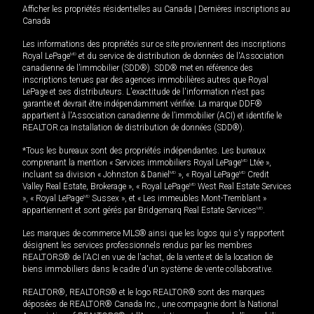
Afficher les propriétés résidentielles au Canada
|
Dernières inscriptions au
Canada
Les informations des propriétés sur ce site proviennent des inscriptions
Royal LePage
MD
et du service de distribution de données de l'Association
canadienne de l’immobilier (SDD®). SDD® met en référence des
inscriptions tenues par des agences immobilières autres que Royal
LePage et ses distributeurs. L'exactitude de l'information n'est pas
garantie et devrait être indépendamment vérifiée. La marque DDF®
appartient à l'Association canadienne de l’immobilier (ACI) et identifie le
REALTOR.ca Installation de distribution de données (SDD®).
*Tous les bureaux sont des propriétés indépendantes. Les bureaux
comprenant la mention « Services immobiliers Royal LePage
MD
Ltée »,
incluant sa division « Johnston & Daniel
MD
», « Royal LePage
MD
Credit
Valley Real Estate, Brokerage », « Royal LePage
MD
West Real Estate Services
», « Royal LePage
MD
Sussex », et « Les immeubles Mont-Tremblant »
appartiennent et sont gérés par Bridgemarq Real Estate Services
MD
.
Les marques de commerce MLS® ainsi que les logos qui s'y rapportent
désignent les services professionnels rendus par les membres
REALTORS® de l'ACI en vue de l'achat, de la vente et de la location de
biens immobiliers dans le cadre d'un système de vente collaborative.
REALTOR®, REALTORS® et le logo REALTOR® sont des marques
déposées de REALTOR® Canada Inc., une compagnie dont la National