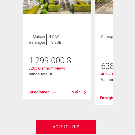
Maison
4 CAC ,
Copropriété
2
en rangée
3 SDB
CAC ,
2 SDB
1 299 000
$
638 000
3265 Clermont Mews
Vancouver, BC
403-7088 Mont Roy
Vancouver, BC
Voir
Enregistrer
Voir
Enregistrer