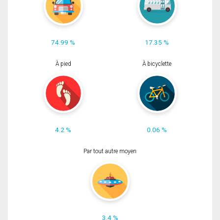
74.99 %
17.35 %
À pied
À bicyclette
4.2 %
0.06 %
Par tout autre moyen
3.4 %