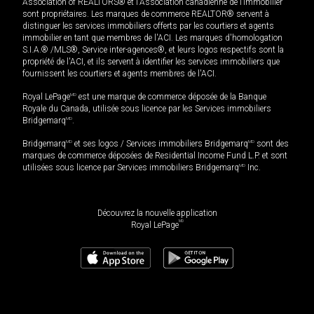
Association of REALTORS® et l'Association canadienne de l’immobilier
sont propriétaires. Les marques de commerce REALTOR® servent à
distinguer les services immobiliers offerts par les courtiers et agents
immobilier en tant que membres de l'ACI. Les marques d'homologation
S.I.A.® /MLS®, Service inter-agences®, et leurs logos respectifs sont la
propriété de l'ACI, et ils servent à identifier les services immobiliers que
fournissent les courtiers et agents membres de l'ACI.
Royal LePage
MD
est une marque de commerce déposée de la Banque
Royale du Canada, utilisée sous licence par les Services immobiliers
Bridgemarq
MD
.
Bridgemarq
MD
et ses logos / Services immobiliers Bridgemarq
MD
sont des
marques de commerce déposées de Residential Income Fund L.P. et sont
utilisées sous licence par Services immobiliers Bridgemarq
MD
Inc.
Découvrez la nouvelle application
MD
Royal LePage