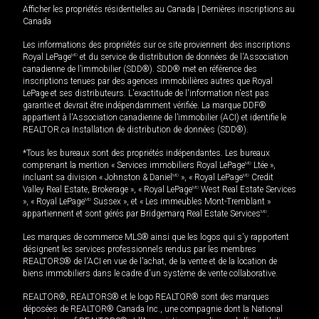
Afficher les propriétés résidentielles au Canada
|
Dernières inscriptions au
Canada
Les informations des propriétés sur ce site proviennent des inscriptions
Royal LePage
MD
et du service de distribution de données de l'Association
canadienne de l’immobilier (SDD®). SDD® met en référence des
inscriptions tenues par des agences immobilières autres que Royal
LePage et ses distributeurs. L'exactitude de l'information n'est pas
garantie et devrait être indépendamment vérifiée. La marque DDF®
appartient à l'Association canadienne de l’immobilier (ACI) et identifie le
REALTOR.ca Installation de distribution de données (SDD®).
*Tous les bureaux sont des propriétés indépendantes. Les bureaux
comprenant la mention « Services immobiliers Royal LePage
MD
Ltée »,
incluant sa division « Johnston & Daniel
MD
», « Royal LePage
MD
Credit
Valley Real Estate, Brokerage », « Royal LePage
MD
West Real Estate Services
», « Royal LePage
MD
Sussex », et « Les immeubles Mont-Tremblant »
appartiennent et sont gérés par Bridgemarq Real Estate Services
MD
.
Les marques de commerce MLS® ainsi que les logos qui s'y rapportent
désignent les services professionnels rendus par les membres
REALTORS® de l'ACI en vue de l'achat, de la vente et de la location de
biens immobiliers dans le cadre d'un système de vente collaborative.
REALTOR®, REALTORS® et le logo REALTOR® sont des marques
déposées de REALTOR® Canada Inc., une compagnie dont la National