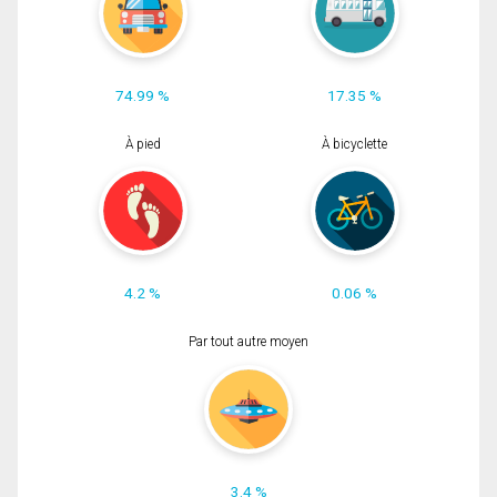
74.99 %
17.35 %
À pied
À bicyclette
4.2 %
0.06 %
Par tout autre moyen
3.4 %