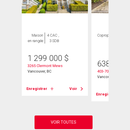
Maison
4 CAC ,
Copropriété
2
en rangée
3 SDB
CAC ,
2 SDB
1 299 000
$
638 000
3265 Clermont Mews
Vancouver, BC
403-7088 Mont Roy
Vancouver, BC
Voir
Enregistrer
Voir
Enregistrer