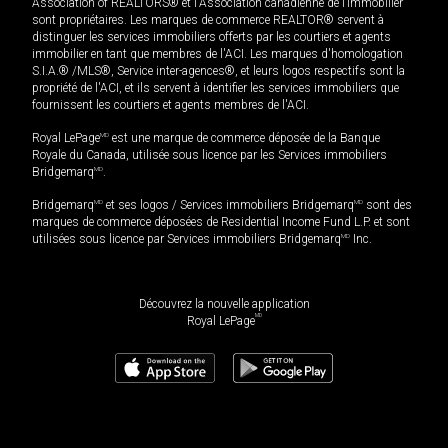
Association of REALTORS® et l'Association canadienne de l’immobilier
sont propriétaires. Les marques de commerce REALTOR® servent à
distinguer les services immobiliers offerts par les courtiers et agents
immobilier en tant que membres de l'ACI. Les marques d'homologation
S.I.A.® /MLS®, Service inter-agences®, et leurs logos respectifs sont la
propriété de l'ACI, et ils servent à identifier les services immobiliers que
fournissent les courtiers et agents membres de l'ACI.
Royal LePage
MD
est une marque de commerce déposée de la Banque
Royale du Canada, utilisée sous licence par les Services immobiliers
Bridgemarq
MD
.
Bridgemarq
MD
et ses logos / Services immobiliers Bridgemarq
MD
sont des
marques de commerce déposées de Residential Income Fund L.P. et sont
utilisées sous licence par Services immobiliers Bridgemarq
MD
Inc.
Découvrez la nouvelle application
MD
Royal LePage