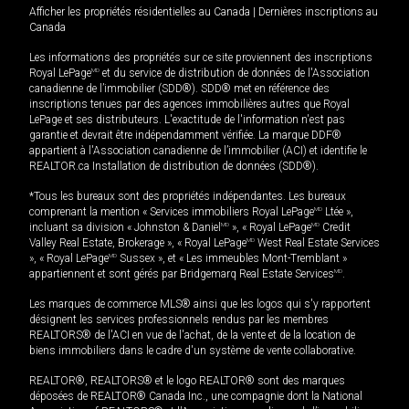
Afficher les propriétés résidentielles au Canada
|
Dernières inscriptions au
Canada
Les informations des propriétés sur ce site proviennent des inscriptions
Royal LePage
MD
et du service de distribution de données de l'Association
canadienne de l’immobilier (SDD®). SDD® met en référence des
inscriptions tenues par des agences immobilières autres que Royal
LePage et ses distributeurs. L'exactitude de l'information n'est pas
garantie et devrait être indépendamment vérifiée. La marque DDF®
appartient à l'Association canadienne de l’immobilier (ACI) et identifie le
REALTOR.ca Installation de distribution de données (SDD®).
*Tous les bureaux sont des propriétés indépendantes. Les bureaux
comprenant la mention « Services immobiliers Royal LePage
MD
Ltée »,
incluant sa division « Johnston & Daniel
MD
», « Royal LePage
MD
Credit
Valley Real Estate, Brokerage », « Royal LePage
MD
West Real Estate Services
», « Royal LePage
MD
Sussex », et « Les immeubles Mont-Tremblant »
appartiennent et sont gérés par Bridgemarq Real Estate Services
MD
.
Les marques de commerce MLS® ainsi que les logos qui s'y rapportent
désignent les services professionnels rendus par les membres
REALTORS® de l'ACI en vue de l'achat, de la vente et de la location de
biens immobiliers dans le cadre d'un système de vente collaborative.
REALTOR®, REALTORS® et le logo REALTOR® sont des marques
déposées de REALTOR® Canada Inc., une compagnie dont la National