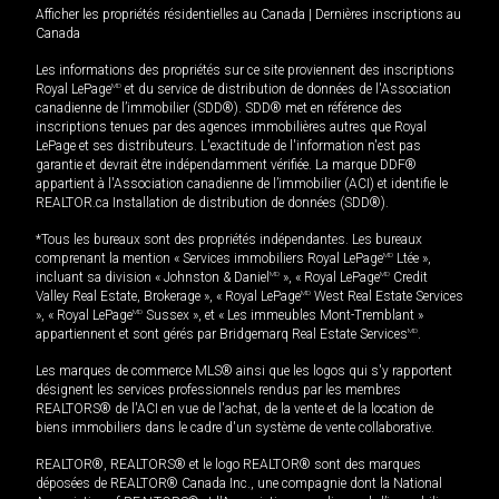
Afficher les propriétés résidentielles au Canada
|
Dernières inscriptions au
Canada
Les informations des propriétés sur ce site proviennent des inscriptions
Royal LePage
MD
et du service de distribution de données de l'Association
canadienne de l’immobilier (SDD®). SDD® met en référence des
inscriptions tenues par des agences immobilières autres que Royal
LePage et ses distributeurs. L'exactitude de l'information n'est pas
garantie et devrait être indépendamment vérifiée. La marque DDF®
appartient à l'Association canadienne de l’immobilier (ACI) et identifie le
REALTOR.ca Installation de distribution de données (SDD®).
*Tous les bureaux sont des propriétés indépendantes. Les bureaux
comprenant la mention « Services immobiliers Royal LePage
MD
Ltée »,
incluant sa division « Johnston & Daniel
MD
», « Royal LePage
MD
Credit
Valley Real Estate, Brokerage », « Royal LePage
MD
West Real Estate Services
», « Royal LePage
MD
Sussex », et « Les immeubles Mont-Tremblant »
appartiennent et sont gérés par Bridgemarq Real Estate Services
MD
.
Les marques de commerce MLS® ainsi que les logos qui s'y rapportent
désignent les services professionnels rendus par les membres
REALTORS® de l'ACI en vue de l'achat, de la vente et de la location de
biens immobiliers dans le cadre d'un système de vente collaborative.
REALTOR®, REALTORS® et le logo REALTOR® sont des marques
déposées de REALTOR® Canada Inc., une compagnie dont la National