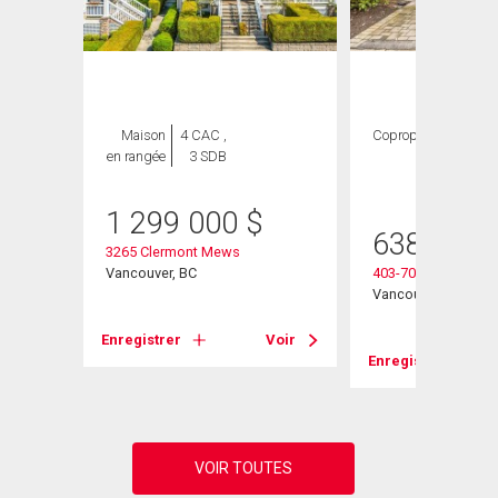
ION
Maison
4 CAC ,
Copropriété
2
en rangée
3 SDB
CAC ,
2 SDB
1 299 000
$
638 000
3265 Clermont Mews
Vancouver, BC
403-7088 Mont Roy
Vancouver, BC
Enregistrer
Voir
Voir
Enregistrer