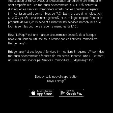
Association of REALTORS® et l'Association canadienne de l’immobilier
sont propriétaires. Les marques de commerce REALTOR® servent à
distinguer les services immobiliers offerts par les courtiers et agents
immobilier en tant que membres de l'ACI. Les marques d'homologation
S.I.A.® /MLS®, Service inter-agences®, et leurs logos respectifs sont la
propriété de l'ACI, et ils servent à identifier les services immobiliers que
fournissent les courtiers et agents membres de l'ACI.
Royal LePage
MD
est une marque de commerce déposée de la Banque
Royale du Canada, utilisée sous licence par les Services immobiliers
Bridgemarq
MD
.
Bridgemarq
MD
et ses logos / Services immobiliers Bridgemarq
MD
sont des
marques de commerce déposées de Residential Income Fund L.P. et sont
utilisées sous licence par Services immobiliers Bridgemarq
MD
Inc.
Découvrez la nouvelle application
MD
Royal LePage