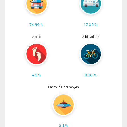
74.99 %
17.35 %
À pied
À bicyclette
4.2 %
0.06 %
Par tout autre moyen
3.4 %