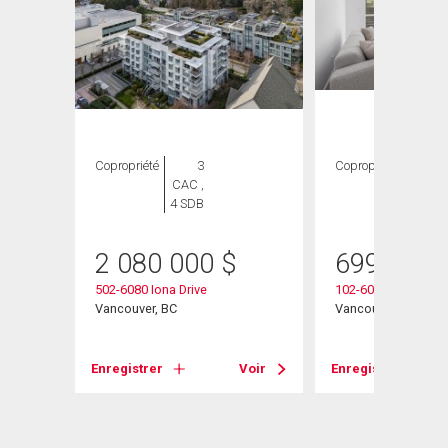
Copropriété
3
Copropriété
1
CAC ,
CAC ,
4 SDB
1 SDB
2 080 000
$
699 000
502-6080 Iona Drive
102-6080 Iona Drive
Vancouver, BC
Vancouver, BC
Voir
Enregistrer
Voir
Enregistrer