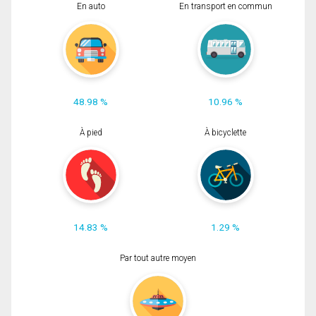
En auto
En transport en commun
48.98 %
10.96 %
À pied
À bicyclette
14.83 %
1.29 %
Par tout autre moyen