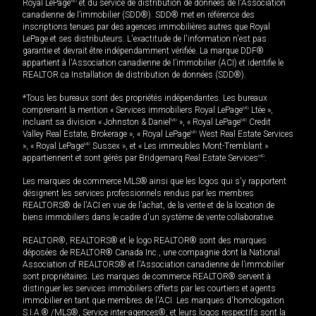
Royal LePage
MD
et du service de distribution de données de l'Association
canadienne de l’immobilier (SDD®). SDD® met en référence des
inscriptions tenues par des agences immobilières autres que Royal
LePage et ses distributeurs. L'exactitude de l'information n'est pas
garantie et devrait être indépendamment vérifiée. La marque DDF®
appartient à l'Association canadienne de l’immobilier (ACI) et identifie le
REALTOR.ca Installation de distribution de données (SDD®).
*Tous les bureaux sont des propriétés indépendantes. Les bureaux
comprenant la mention « Services immobiliers Royal LePage
MD
Ltée »,
incluant sa division « Johnston & Daniel
MD
», « Royal LePage
MD
Credit
Valley Real Estate, Brokerage », « Royal LePage
MD
West Real Estate Services
», « Royal LePage
MD
Sussex », et « Les immeubles Mont-Tremblant »
appartiennent et sont gérés par Bridgemarq Real Estate Services
MD
.
Les marques de commerce MLS® ainsi que les logos qui s'y rapportent
désignent les services professionnels rendus par les membres
REALTORS® de l'ACI en vue de l'achat, de la vente et de la location de
biens immobiliers dans le cadre d'un système de vente collaborative.
REALTOR®, REALTORS® et le logo REALTOR® sont des marques
déposées de REALTOR® Canada Inc., une compagnie dont la National
Association of REALTORS® et l'Association canadienne de l’immobilier
sont propriétaires. Les marques de commerce REALTOR® servent à
distinguer les services immobiliers offerts par les courtiers et agents
immobilier en tant que membres de l'ACI. Les marques d'homologation
S.I.A.® /MLS®, Service inter-agences®, et leurs logos respectifs sont la