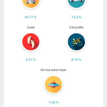
66.77 %
14.2 %
À pied
À bicyclette
3.51 %
8.14 %
Par tout autre moyen
7.38 %