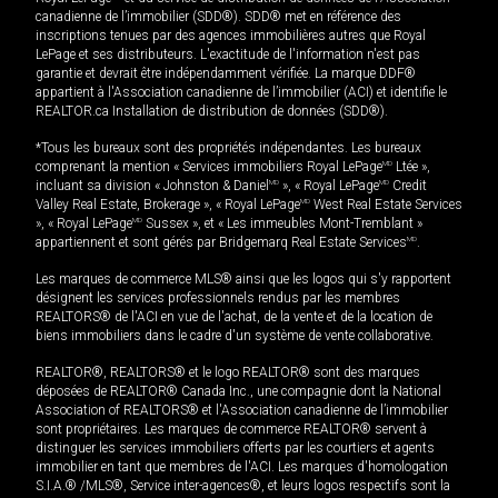
canadienne de l’immobilier (SDD®). SDD® met en référence des
inscriptions tenues par des agences immobilières autres que Royal
LePage et ses distributeurs. L'exactitude de l'information n'est pas
garantie et devrait être indépendamment vérifiée. La marque DDF®
appartient à l'Association canadienne de l’immobilier (ACI) et identifie le
REALTOR.ca Installation de distribution de données (SDD®).
*Tous les bureaux sont des propriétés indépendantes. Les bureaux
comprenant la mention « Services immobiliers Royal LePage
MD
Ltée »,
incluant sa division « Johnston & Daniel
MD
», « Royal LePage
MD
Credit
Valley Real Estate, Brokerage », « Royal LePage
MD
West Real Estate Services
», « Royal LePage
MD
Sussex », et « Les immeubles Mont-Tremblant »
appartiennent et sont gérés par Bridgemarq Real Estate Services
MD
.
Les marques de commerce MLS® ainsi que les logos qui s'y rapportent
désignent les services professionnels rendus par les membres
REALTORS® de l'ACI en vue de l'achat, de la vente et de la location de
biens immobiliers dans le cadre d'un système de vente collaborative.
REALTOR®, REALTORS® et le logo REALTOR® sont des marques
déposées de REALTOR® Canada Inc., une compagnie dont la National
Association of REALTORS® et l'Association canadienne de l’immobilier
sont propriétaires. Les marques de commerce REALTOR® servent à
distinguer les services immobiliers offerts par les courtiers et agents
immobilier en tant que membres de l'ACI. Les marques d'homologation
S.I.A.® /MLS®, Service inter-agences®, et leurs logos respectifs sont la