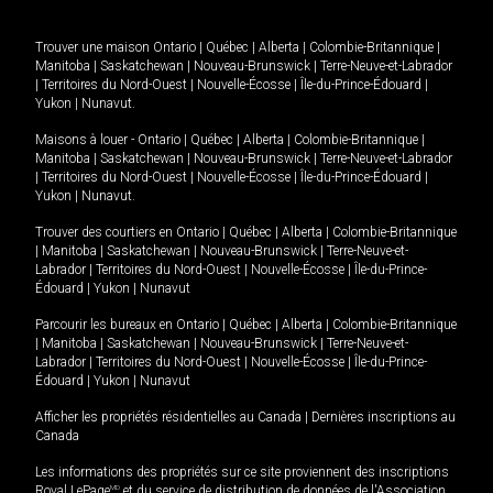
Trouver une maison
Ontario
|
Québec
|
Alberta
|
Colombie-Britannique
|
Manitoba
|
Saskatchewan
|
Nouveau-Brunswick
|
Terre-Neuve-et-Labrador
|
Territoires du Nord-Ouest
|
Nouvelle-Écosse
|
Île-du-Prince-Édouard
|
Yukon
|
Nunavut
.
Maisons à louer -
Ontario
|
Québec
|
Alberta
|
Colombie-Britannique
|
Manitoba
|
Saskatchewan
|
Nouveau-Brunswick
|
Terre-Neuve-et-Labrador
|
Territoires du Nord-Ouest
|
Nouvelle-Écosse
|
Île-du-Prince-Édouard
|
Yukon
|
Nunavut
.
Trouver des courtiers en
Ontario
|
Québec
|
Alberta
|
Colombie-Britannique
|
Manitoba
|
Saskatchewan
|
Nouveau-Brunswick
|
Terre-Neuve-et-
Labrador
|
Territoires du Nord-Ouest
|
Nouvelle-Écosse
|
Île-du-Prince-
Édouard
|
Yukon
|
Nunavut
Parcourir les bureaux en
Ontario
|
Québec
|
Alberta
|
Colombie-Britannique
|
Manitoba
|
Saskatchewan
|
Nouveau-Brunswick
|
Terre-Neuve-et-
Labrador
|
Territoires du Nord-Ouest
|
Nouvelle-Écosse
|
Île-du-Prince-
Édouard
|
Yukon
|
Nunavut
Afficher les propriétés résidentielles au Canada
|
Dernières inscriptions au
Canada
Les informations des propriétés sur ce site proviennent des inscriptions
Royal LePage
MD
et du service de distribution de données de l'Association