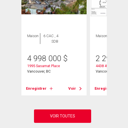
Maison
6 CAC , 4
Maison
4 CAC , 3
SDB
SDB
4 998 000
$
2 298 00
1995 Sasamat Place
4438 4th Avenue W
Vancouver, BC
Vancouver, BC
Voir
Enregistrer
Voir
Enregistrer