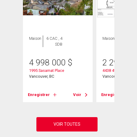
Maison
6 CAC , 4
Maison
4 CAC , 3
SDB
SDB
4 998 000
$
2 298 00
1995 Sasamat Place
4438 4th Avenue W
Vancouver, BC
Vancouver, BC
Voir
Enregistrer
Voir
Enregistrer