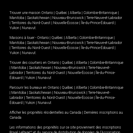
Trouver une maison
Ontario
|
Québec
|
Alberta
|
Colombie-Britannique
|
Manitoba
|
Saskatchewan
|
Nouveau-Brunswick
|
Terre-Neuve-et-Labrador
|
Territoires du Nord-Ouest
|
Nouvelle-Écosse
|
Île-du-Prince-Édouard
|
Yukon
|
Nunavut
.
Maisons à louer -
Ontario
|
Québec
|
Alberta
|
Colombie-Britannique
|
Manitoba
|
Saskatchewan
|
Nouveau-Brunswick
|
Terre-Neuve-et-Labrador
|
Territoires du Nord-Ouest
|
Nouvelle-Écosse
|
Île-du-Prince-Édouard
|
Yukon
|
Nunavut
.
Trouver des courtiers en
Ontario
|
Québec
|
Alberta
|
Colombie-Britannique
|
Manitoba
|
Saskatchewan
|
Nouveau-Brunswick
|
Terre-Neuve-et-
Labrador
|
Territoires du Nord-Ouest
|
Nouvelle-Écosse
|
Île-du-Prince-
Édouard
|
Yukon
|
Nunavut
Parcourir les bureaux en
Ontario
|
Québec
|
Alberta
|
Colombie-Britannique
|
Manitoba
|
Saskatchewan
|
Nouveau-Brunswick
|
Terre-Neuve-et-
Labrador
|
Territoires du Nord-Ouest
|
Nouvelle-Écosse
|
Île-du-Prince-
Édouard
|
Yukon
|
Nunavut
Afficher les propriétés résidentielles au Canada
|
Dernières inscriptions au
Canada
Les informations des propriétés sur ce site proviennent des inscriptions
Royal LePage
MD
et du service de distribution de données de l'Association