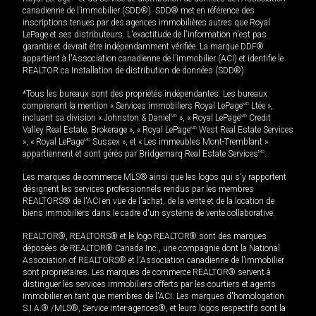
canadienne de l’immobilier (SDD®). SDD® met en référence des
inscriptions tenues par des agences immobilières autres que Royal
LePage et ses distributeurs. L'exactitude de l'information n'est pas
garantie et devrait être indépendamment vérifiée. La marque DDF®
appartient à l'Association canadienne de l’immobilier (ACI) et identifie le
REALTOR.ca Installation de distribution de données (SDD®).
*Tous les bureaux sont des propriétés indépendantes. Les bureaux
comprenant la mention « Services immobiliers Royal LePage
MD
Ltée »,
incluant sa division « Johnston & Daniel
MD
», « Royal LePage
MD
Credit
Valley Real Estate, Brokerage », « Royal LePage
MD
West Real Estate Services
», « Royal LePage
MD
Sussex », et « Les immeubles Mont-Tremblant »
appartiennent et sont gérés par Bridgemarq Real Estate Services
MD
.
Les marques de commerce MLS® ainsi que les logos qui s'y rapportent
désignent les services professionnels rendus par les membres
REALTORS® de l'ACI en vue de l'achat, de la vente et de la location de
biens immobiliers dans le cadre d'un système de vente collaborative.
REALTOR®, REALTORS® et le logo REALTOR® sont des marques
déposées de REALTOR® Canada Inc., une compagnie dont la National
Association of REALTORS® et l'Association canadienne de l’immobilier
sont propriétaires. Les marques de commerce REALTOR® servent à
distinguer les services immobiliers offerts par les courtiers et agents
immobilier en tant que membres de l'ACI. Les marques d'homologation
S.I.A.® /MLS®, Service inter-agences®, et leurs logos respectifs sont la