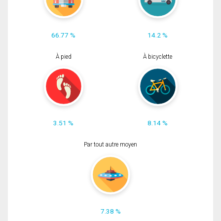
66.77 %
14.2 %
À pied
À bicyclette
3.51 %
8.14 %
Par tout autre moyen
7.38 %