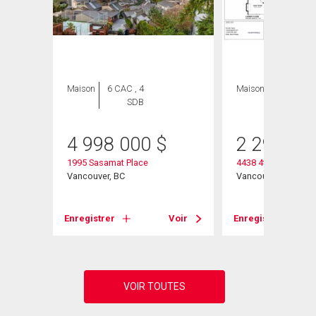
Maison
6 CAC , 4
Maison
4 CAC , 3
SDB
SDB
4 998 000
$
2 298 00
1995 Sasamat Place
4438 4th Avenue W
Vancouver, BC
Vancouver, BC
Voir
Enregistrer
Voir
Enregistrer