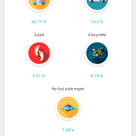
66.77 %
14.2 %
À pied
À bicyclette
3.51 %
8.14 %
Par tout autre moyen
7.38 %