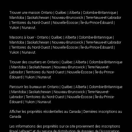
Trouver une maison
Ontario
|
Québec
|
Alberta
|
Colombie-Britannique
|
Manitoba
|
Saskatchewan
|
Nouveau-Brunswick
|
Terre-Neuve-et-Labrador
|
Territoires du Nord-Ouest
|
Nouvelle-Écosse
|
Île-du-Prince-Édouard
|
Yukon
|
Nunavut
.
Maisons à louer -
Ontario
|
Québec
|
Alberta
|
Colombie-Britannique
|
Manitoba
|
Saskatchewan
|
Nouveau-Brunswick
|
Terre-Neuve-et-Labrador
|
Territoires du Nord-Ouest
|
Nouvelle-Écosse
|
Île-du-Prince-Édouard
|
Yukon
|
Nunavut
.
Trouver des courtiers en
Ontario
|
Québec
|
Alberta
|
Colombie-Britannique
|
Manitoba
|
Saskatchewan
|
Nouveau-Brunswick
|
Terre-Neuve-et-
Labrador
|
Territoires du Nord-Ouest
|
Nouvelle-Écosse
|
Île-du-Prince-
Édouard
|
Yukon
|
Nunavut
Parcourir les bureaux en
Ontario
|
Québec
|
Alberta
|
Colombie-Britannique
|
Manitoba
|
Saskatchewan
|
Nouveau-Brunswick
|
Terre-Neuve-et-
Labrador
|
Territoires du Nord-Ouest
|
Nouvelle-Écosse
|
Île-du-Prince-
Édouard
|
Yukon
|
Nunavut
Afficher les propriétés résidentielles au Canada
|
Dernières inscriptions au
Canada
Les informations des propriétés sur ce site proviennent des inscriptions
Royal LePage
MD
et du service de distribution de données de l'Association