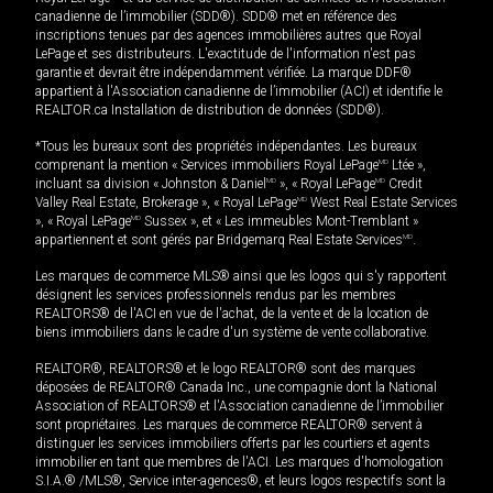
canadienne de l’immobilier (SDD®). SDD® met en référence des
inscriptions tenues par des agences immobilières autres que Royal
LePage et ses distributeurs. L'exactitude de l'information n'est pas
garantie et devrait être indépendamment vérifiée. La marque DDF®
appartient à l'Association canadienne de l’immobilier (ACI) et identifie le
REALTOR.ca Installation de distribution de données (SDD®).
*Tous les bureaux sont des propriétés indépendantes. Les bureaux
comprenant la mention « Services immobiliers Royal LePage
MD
Ltée »,
incluant sa division « Johnston & Daniel
MD
», « Royal LePage
MD
Credit
Valley Real Estate, Brokerage », « Royal LePage
MD
West Real Estate Services
», « Royal LePage
MD
Sussex », et « Les immeubles Mont-Tremblant »
appartiennent et sont gérés par Bridgemarq Real Estate Services
MD
.
Les marques de commerce MLS® ainsi que les logos qui s'y rapportent
désignent les services professionnels rendus par les membres
REALTORS® de l'ACI en vue de l'achat, de la vente et de la location de
biens immobiliers dans le cadre d'un système de vente collaborative.
REALTOR®, REALTORS® et le logo REALTOR® sont des marques
déposées de REALTOR® Canada Inc., une compagnie dont la National
Association of REALTORS® et l'Association canadienne de l’immobilier
sont propriétaires. Les marques de commerce REALTOR® servent à
distinguer les services immobiliers offerts par les courtiers et agents
immobilier en tant que membres de l'ACI. Les marques d'homologation
S.I.A.® /MLS®, Service inter-agences®, et leurs logos respectifs sont la