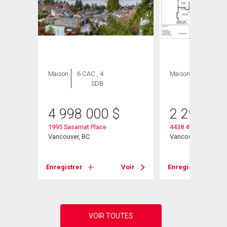
Maison
6 CAC , 4
Maison
4 CAC , 3
SDB
SDB
4 998 000
$
2 298 00
1995 Sasamat Place
4438 4th Avenue W
Vancouver, BC
Vancouver, BC
Voir
Enregistrer
Voir
Enregistrer