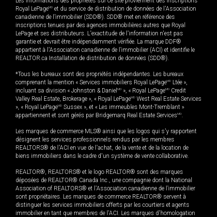
Les informations des propriétés sur ce site proviennent des inscriptions
Royal LePage
MD
et du service de distribution de données de l'Association
canadienne de l’immobilier (SDD®). SDD® met en référence des
inscriptions tenues par des agences immobilières autres que Royal
LePage et ses distributeurs. L'exactitude de l'information n'est pas
garantie et devrait être indépendamment vérifiée. La marque DDF®
appartient à l'Association canadienne de l’immobilier (ACI) et identifie le
REALTOR.ca Installation de distribution de données (SDD®).
*Tous les bureaux sont des propriétés indépendantes. Les bureaux
comprenant la mention « Services immobiliers Royal LePage
MD
Ltée »,
incluant sa division « Johnston & Daniel
MD
», « Royal LePage
MD
Credit
Valley Real Estate, Brokerage », « Royal LePage
MD
West Real Estate Services
», « Royal LePage
MD
Sussex », et « Les immeubles Mont-Tremblant »
appartiennent et sont gérés par Bridgemarq Real Estate Services
MD
.
Les marques de commerce MLS® ainsi que les logos qui s'y rapportent
désignent les services professionnels rendus par les membres
REALTORS® de l'ACI en vue de l'achat, de la vente et de la location de
biens immobiliers dans le cadre d'un système de vente collaborative.
REALTOR®, REALTORS® et le logo REALTOR® sont des marques
déposées de REALTOR® Canada Inc., une compagnie dont la National
Association of REALTORS® et l'Association canadienne de l’immobilier
sont propriétaires. Les marques de commerce REALTOR® servent à
distinguer les services immobiliers offerts par les courtiers et agents
immobilier en tant que membres de l'ACI. Les marques d'homologation