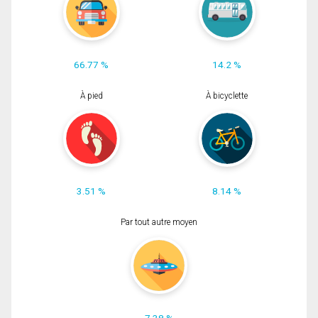
66.77 %
14.2 %
À pied
À bicyclette
3.51 %
8.14 %
Par tout autre moyen
7.38 %