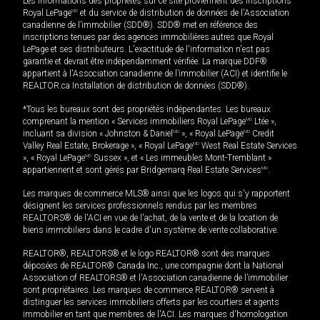
Les informations des propriétés sur ce site proviennent des inscriptions
Royal LePage
MD
et du service de distribution de données de l'Association
canadienne de l’immobilier (SDD®). SDD® met en référence des
inscriptions tenues par des agences immobilières autres que Royal
LePage et ses distributeurs. L'exactitude de l'information n'est pas
garantie et devrait être indépendamment vérifiée. La marque DDF®
appartient à l'Association canadienne de l’immobilier (ACI) et identifie le
REALTOR.ca Installation de distribution de données (SDD®).
*Tous les bureaux sont des propriétés indépendantes. Les bureaux
comprenant la mention « Services immobiliers Royal LePage
MD
Ltée »,
incluant sa division « Johnston & Daniel
MD
», « Royal LePage
MD
Credit
Valley Real Estate, Brokerage », « Royal LePage
MD
West Real Estate Services
», « Royal LePage
MD
Sussex », et « Les immeubles Mont-Tremblant »
appartiennent et sont gérés par Bridgemarq Real Estate Services
MD
.
Les marques de commerce MLS® ainsi que les logos qui s'y rapportent
désignent les services professionnels rendus par les membres
REALTORS® de l'ACI en vue de l'achat, de la vente et de la location de
biens immobiliers dans le cadre d'un système de vente collaborative.
REALTOR®, REALTORS® et le logo REALTOR® sont des marques
déposées de REALTOR® Canada Inc., une compagnie dont la National
Association of REALTORS® et l'Association canadienne de l’immobilier
sont propriétaires. Les marques de commerce REALTOR® servent à
distinguer les services immobiliers offerts par les courtiers et agents
immobilier en tant que membres de l'ACI. Les marques d'homologation