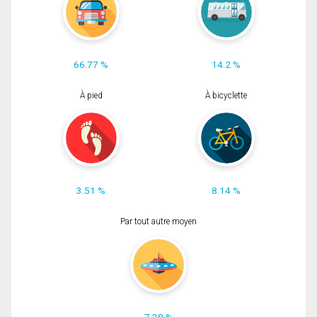
66.77 %
14.2 %
À pied
À bicyclette
3.51 %
8.14 %
Par tout autre moyen
7.38 %