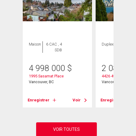
Maison
6 CAC , 4
Duplex
3 CAC , 4
SDB
SDB
4 998 000
$
2 088 00
1995 Sasamat Place
4426 4th Avenue W
Vancouver, BC
Vancouver, BC
Voir
Enregistrer
Voir
Enregistrer