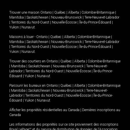
Trouver une maison
Ontario
|
Québec
|
Alberta
|
Colombie-Britannique
|
Manitoba
|
Saskatchewan
|
Nouveau-Brunswick
|
Terre-Neuve-et-Labrador
|
Territoires du Nord-Ouest
|
Nouvelle-Écosse
|
Île-du-Prince-Édouard
|
Yukon
|
Nunavut
.
Maisons à louer -
Ontario
|
Québec
|
Alberta
|
Colombie-Britannique
|
Manitoba
|
Saskatchewan
|
Nouveau-Brunswick
|
Terre-Neuve-et-Labrador
|
Territoires du Nord-Ouest
|
Nouvelle-Écosse
|
Île-du-Prince-Édouard
|
Yukon
|
Nunavut
.
Trouver des courtiers en
Ontario
|
Québec
|
Alberta
|
Colombie-Britannique
|
Manitoba
|
Saskatchewan
|
Nouveau-Brunswick
|
Terre-Neuve-et-
Labrador
|
Territoires du Nord-Ouest
|
Nouvelle-Écosse
|
Île-du-Prince-
Édouard
|
Yukon
|
Nunavut
Parcourir les bureaux en
Ontario
|
Québec
|
Alberta
|
Colombie-Britannique
|
Manitoba
|
Saskatchewan
|
Nouveau-Brunswick
|
Terre-Neuve-et-
Labrador
|
Territoires du Nord-Ouest
|
Nouvelle-Écosse
|
Île-du-Prince-
Édouard
|
Yukon
|
Nunavut
Afficher les propriétés résidentielles au Canada
|
Dernières inscriptions au
Canada
Les informations des propriétés sur ce site proviennent des inscriptions
Royal LePage
MD
et du service de distribution de données de l'Association