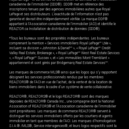
canadienne de l’immobilier (SDD®). SDD® met en référence des
inscriptions tenues par des agences immobilières autres que Royal
LePage et ses distributeurs. L'exactitude de l'information n'est pas
garantie et devrait être indépendamment vérifiée. La marque DDF®
appartient à l'Association canadienne de l’immobilier (ACI) et identifie le
REALTOR.ca Installation de distribution de données (SDD®).
*Tous les bureaux sont des propriétés indépendantes. Les bureaux
comprenant la mention « Services immobiliers Royal LePage
MD
Ltée »,
incluant sa division « Johnston & Daniel
MD
», « Royal LePage
MD
Credit
Valley Real Estate, Brokerage », « Royal LePage
MD
West Real Estate Services
», « Royal LePage
MD
Sussex », et « Les immeubles Mont-Tremblant »
appartiennent et sont gérés par Bridgemarq Real Estate Services
MD
.
Les marques de commerce MLS® ainsi que les logos qui s'y rapportent
désignent les services professionnels rendus par les membres
REALTORS® de l'ACI en vue de l'achat, de la vente et de la location de
biens immobiliers dans le cadre d'un système de vente collaborative.
REALTOR®, REALTORS® et le logo REALTOR® sont des marques
déposées de REALTOR® Canada Inc., une compagnie dont la National
Association of REALTORS® et l'Association canadienne de l’immobilier
sont propriétaires. Les marques de commerce REALTOR® servent à
distinguer les services immobiliers offerts par les courtiers et agents
immobilier en tant que membres de l'ACI. Les marques d'homologation
S.I.A.® /MLS®, Service inter-agences®, et leurs logos respectifs sont la