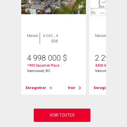
Maison
6 CAC , 4
Maison
4 CAC , 3
SDB
SDB
4 998 000
$
2 298 00
1995 Sasamat Place
4438 4th Avenue W
Vancouver, BC
Vancouver, BC
Voir
Enregistrer
Voir
Enregistrer