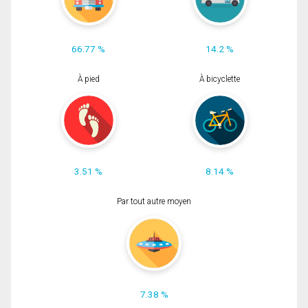
66.77 %
14.2 %
À pied
À bicyclette
3.51 %
8.14 %
Par tout autre moyen
7.38 %