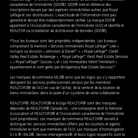
canadienne de l’immobilier (SDD®). SDD® met en référence des
inscriptions tenues par des agences immobilières autres que Royal
LePage et ses distributeurs. L'exactitude de l'information n'est pas
garantie et devrait être indépendamment vérifiée. La marque DDF®
appartient à l'Association canadienne de l’immobilier (ACI) et identifie le
REALTOR.ca Installation de distribution de données (SDD®).
*Tous les bureaux sont des propriétés indépendantes. Les bureaux
comprenant la mention « Services immobiliers Royal LePage
MD
Ltée »,
incluant sa division « Johnston & Daniel
MD
», « Royal LePage
MD
Credit
Valley Real Estate, Brokerage », « Royal LePage
MD
West Real Estate Services
», « Royal LePage
MD
Sussex », et « Les immeubles Mont-Tremblant »
appartiennent et sont gérés par Bridgemarq Real Estate Services
MD
.
Les marques de commerce MLS® ainsi que les logos qui s'y rapportent
désignent les services professionnels rendus par les membres
REALTORS® de l'ACI en vue de l'achat, de la vente et de la location de
biens immobiliers dans le cadre d'un système de vente collaborative.
REALTOR®, REALTORS® et le logo REALTOR® sont des marques
déposées de REALTOR® Canada Inc., une compagnie dont la National
Association of REALTORS® et l'Association canadienne de l’immobilier
sont propriétaires. Les marques de commerce REALTOR® servent à
distinguer les services immobiliers offerts par les courtiers et agents
immobilier en tant que membres de l'ACI. Les marques d'homologation
S.I.A.® /MLS®, Service inter-agences®, et leurs logos respectifs sont la