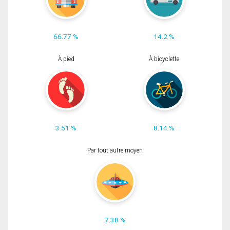
66.77 %
14.2 %
À pied
À bicyclette
3.51 %
8.14 %
Par tout autre moyen
7.38 %