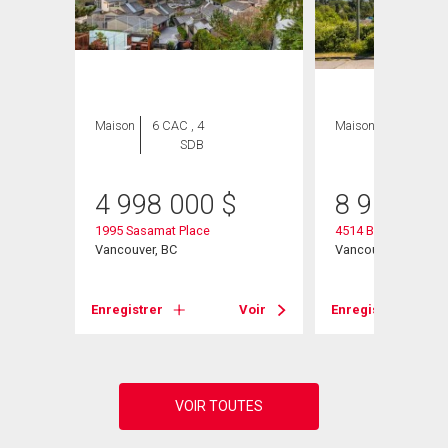
Maison
6 CAC , 4
Maison
5 CAC , 2
SDB
SDB
4 998 000
$
8 900 00
1995 Sasamat Place
4514 Bellevue Drive
Vancouver, BC
Vancouver, BC
Voir
Enregistrer
Voir
Enregistrer