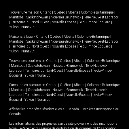
Trouver une maison
Ontario
|
Québec
|
Alberta
|
Colombie-Britannique
|
Manitoba
|
Saskatchewan
|
Nouveau-Brunswick
|
Terre-Neuve-et-Labrador
|
Territoires du Nord-Ouest
|
Nouvelle-Écosse
|
Île-du-Prince-Édouard
|
Yukon
|
Nunavut
.
Maisons à louer -
Ontario
|
Québec
|
Alberta
|
Colombie-Britannique
|
Manitoba
|
Saskatchewan
|
Nouveau-Brunswick
|
Terre-Neuve-et-Labrador
|
Territoires du Nord-Ouest
|
Nouvelle-Écosse
|
Île-du-Prince-Édouard
|
Yukon
|
Nunavut
.
Trouver des courtiers en
Ontario
|
Québec
|
Alberta
|
Colombie-Britannique
|
Manitoba
|
Saskatchewan
|
Nouveau-Brunswick
|
Terre-Neuve-et-
Labrador
|
Territoires du Nord-Ouest
|
Nouvelle-Écosse
|
Île-du-Prince-
Édouard
|
Yukon
|
Nunavut
Parcourir les bureaux en
Ontario
|
Québec
|
Alberta
|
Colombie-Britannique
|
Manitoba
|
Saskatchewan
|
Nouveau-Brunswick
|
Terre-Neuve-et-
Labrador
|
Territoires du Nord-Ouest
|
Nouvelle-Écosse
|
Île-du-Prince-
Édouard
|
Yukon
|
Nunavut
Afficher les propriétés résidentielles au Canada
|
Dernières inscriptions au
Canada
Les informations des propriétés sur ce site proviennent des inscriptions
Royal LePage
MD
et du service de distribution de données de l'Association