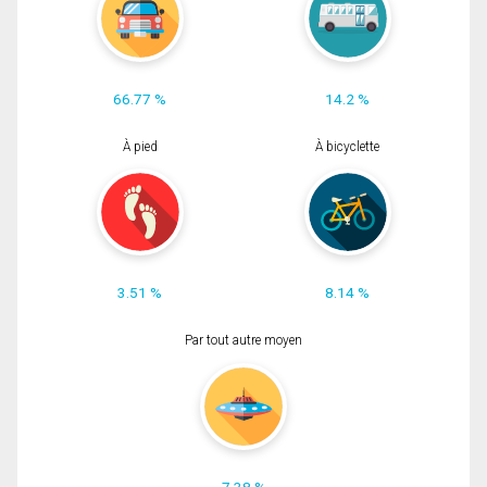
66.77 %
14.2 %
À pied
À bicyclette
3.51 %
8.14 %
Par tout autre moyen
7.38 %