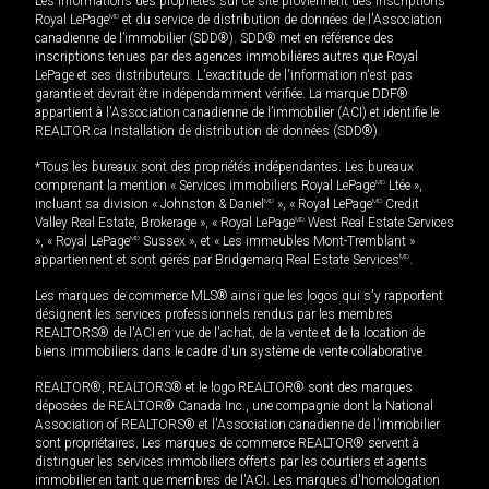
Les informations des propriétés sur ce site proviennent des inscriptions
Royal LePage
MD
et du service de distribution de données de l'Association
canadienne de l’immobilier (SDD®). SDD® met en référence des
inscriptions tenues par des agences immobilières autres que Royal
LePage et ses distributeurs. L'exactitude de l'information n'est pas
garantie et devrait être indépendamment vérifiée. La marque DDF®
appartient à l'Association canadienne de l’immobilier (ACI) et identifie le
REALTOR.ca Installation de distribution de données (SDD®).
*Tous les bureaux sont des propriétés indépendantes. Les bureaux
comprenant la mention « Services immobiliers Royal LePage
MD
Ltée »,
incluant sa division « Johnston & Daniel
MD
», « Royal LePage
MD
Credit
Valley Real Estate, Brokerage », « Royal LePage
MD
West Real Estate Services
», « Royal LePage
MD
Sussex », et « Les immeubles Mont-Tremblant »
appartiennent et sont gérés par Bridgemarq Real Estate Services
MD
.
Les marques de commerce MLS® ainsi que les logos qui s'y rapportent
désignent les services professionnels rendus par les membres
REALTORS® de l'ACI en vue de l'achat, de la vente et de la location de
biens immobiliers dans le cadre d'un système de vente collaborative.
REALTOR®, REALTORS® et le logo REALTOR® sont des marques
déposées de REALTOR® Canada Inc., une compagnie dont la National
Association of REALTORS® et l'Association canadienne de l’immobilier
sont propriétaires. Les marques de commerce REALTOR® servent à
distinguer les services immobiliers offerts par les courtiers et agents
immobilier en tant que membres de l'ACI. Les marques d'homologation