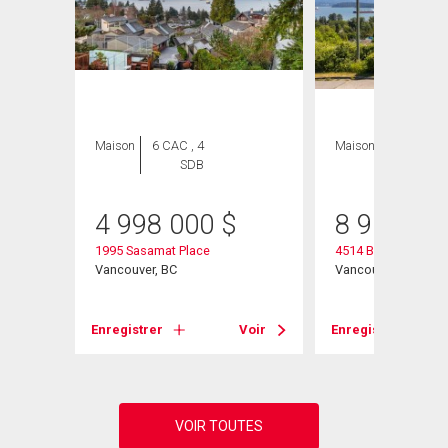
Maison
6 CAC , 4
Maison
5 CAC , 2
SDB
SDB
4 998 000
$
8 900 00
1995 Sasamat Place
4514 Bellevue Drive
Vancouver, BC
Vancouver, BC
Voir
Enregistrer
Voir
Enregistrer