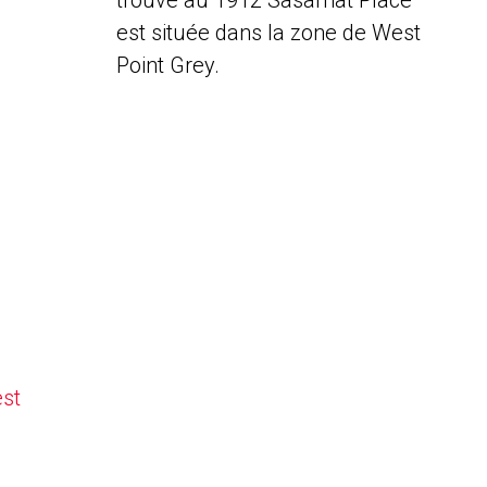
trouve au 1912 Sasamat Place
est située dans la zone de West
Point Grey.
est