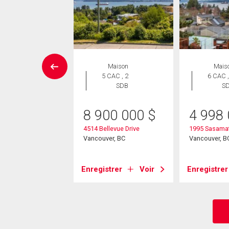
Maison
Maison
Mais
 CAC , 3
5 CAC , 2
6 CAC ,
SDB
SDB
S
90 000
$
8 900 000
$
4 998
ocarno Crescent
4514 Bellevue Drive
1995 Sasamat
ver, BC
Vancouver, BC
Vancouver, B
strer
Voir
Enregistrer
Voir
Enregistrer