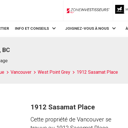
ZoneInvestisseurs RLP
TIER
INFO ET CONSEILS
JOIGNEZ-VOUS À NOUS
À
, BC
Page
ue
Vancouver
West Point Grey
1912 Sasamat Place
1912 Sasamat Place
Cette propriété de Vancouver se