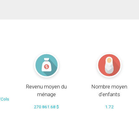
Revenu moyen du
Nombre moyen
ménage
d'enfants
/Cols
270 861.68 $
1.72