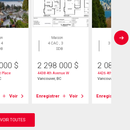
on
Maison
Duplex
 4
4 CAC , 3
3 CAC , 4
DB
SDB
SDB
 000
$
2 298 000
$
2 088 00
 Place
4438 4th Avenue W
4426 4th Avenue W
C
Vancouver, BC
Vancouver, BC
Voir
Enregistrer
Voir
Enregistrer