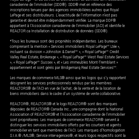
canadienne de l’immobilier (SDD®). SDD® met en référence des
inscriptions tenues par des agences immobilières autres que Royal
LePage et ses distributeurs. L'exactitude de l'information n'est pas
garantie et devrait être indépendamment vérifiée. La marque DDF®
appartient à l'Association canadienne de l’immobilier (ACI) et identifie le
REALTOR.ca Installation de distribution de données (SDD®).
*Tous les bureaux sont des propriétés indépendantes. Les bureaux
comprenant la mention « Services immobiliers Royal LePage
MD
Ltée »,
incluant sa division « Johnston & Daniel
MD
», « Royal LePage
MD
Credit
Valley Real Estate, Brokerage », « Royal LePage
MD
West Real Estate Services
», « Royal LePage
MD
Sussex », et « Les immeubles Mont-Tremblant »
appartiennent et sont gérés par Bridgemarq Real Estate Services
MD
.
Les marques de commerce MLS® ainsi que les logos qui s'y rapportent
désignent les services professionnels rendus par les membres
REALTORS® de l'ACI en vue de l'achat, de la vente et de la location de
biens immobiliers dans le cadre d'un système de vente collaborative.
REALTOR®, REALTORS® et le logo REALTOR® sont des marques
déposées de REALTOR® Canada Inc., une compagnie dont la National
Association of REALTORS® et l'Association canadienne de l’immobilier
sont propriétaires. Les marques de commerce REALTOR® servent à
distinguer les services immobiliers offerts par les courtiers et agents
immobilier en tant que membres de l'ACI. Les marques d'homologation
S.I.A.® /MLS®, Service inter-agences®, et leurs logos respectifs sont la