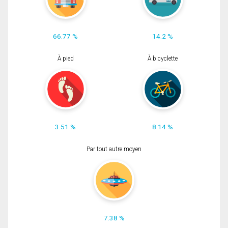
66.77 %
14.2 %
À pied
À bicyclette
3.51 %
8.14 %
Par tout autre moyen
7.38 %