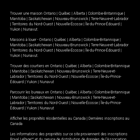
Trouver une maison
Ontario
|
Québec
|
Alberta
|
Colombie-Britannique
|
Manitoba
|
Saskatchewan
|
Nouveau-Brunswick
|
Terre-Neuve-et-Labrador
|
Territoires du Nord-Ouest
|
Nouvelle-Écosse
|
Île-du-Prince-Édouard
|
Yukon
|
Nunavut
.
Maisons à louer -
Ontario
|
Québec
|
Alberta
|
Colombie-Britannique
|
Manitoba
|
Saskatchewan
|
Nouveau-Brunswick
|
Terre-Neuve-et-Labrador
|
Territoires du Nord-Ouest
|
Nouvelle-Écosse
|
Île-du-Prince-Édouard
|
Yukon
|
Nunavut
.
Trouver des courtiers en
Ontario
|
Québec
|
Alberta
|
Colombie-Britannique
|
Manitoba
|
Saskatchewan
|
Nouveau-Brunswick
|
Terre-Neuve-et-
Labrador
|
Territoires du Nord-Ouest
|
Nouvelle-Écosse
|
Île-du-Prince-
Édouard
|
Yukon
|
Nunavut
Parcourir les bureaux en
Ontario
|
Québec
|
Alberta
|
Colombie-Britannique
|
Manitoba
|
Saskatchewan
|
Nouveau-Brunswick
|
Terre-Neuve-et-
Labrador
|
Territoires du Nord-Ouest
|
Nouvelle-Écosse
|
Île-du-Prince-
Édouard
|
Yukon
|
Nunavut
Afficher les propriétés résidentielles au Canada
|
Dernières inscriptions au
Canada
Les informations des propriétés sur ce site proviennent des inscriptions
Royal LePage
MD
et du service de distribution de données de l'Association