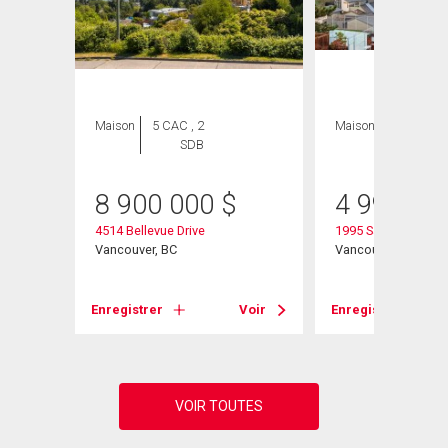
Maison
5 CAC , 2
Maison
6 CAC , 4
SDB
SDB
8 900 000
$
4 998 00
4514 Bellevue Drive
1995 Sasamat Plac
Vancouver, BC
Vancouver, BC
Voir
Enregistrer
Voir
Enregistrer