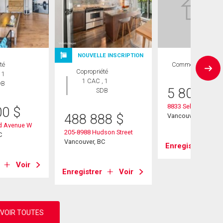
NOUVELLE INSCRIPTION
té
Commercial
Copropriété
 1
1 CAC , 1
DB
5 800 00
SDB
8833 Selkirk Street
00
$
488 888
$
Vancouver, BC
d Avenue W
205-8988 Hudson Street
C
Vancouver, BC
Enregistrer
Voir
Enregistrer
Voir