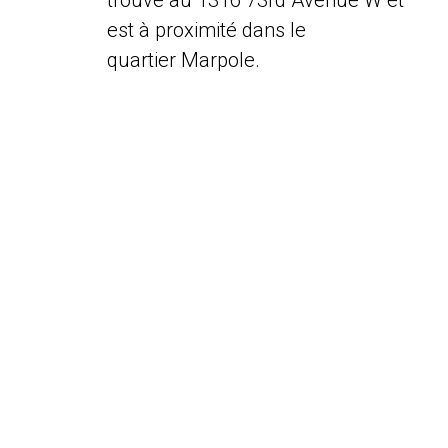
trouve au 1316 73rd Avenue W et
est à proximité dans le
quartier Marpole.