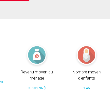
Revenu moyen du
Nombre moyen
ménage
d'enfants
ces
93 939.96 $
1.46