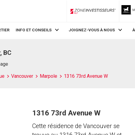
ZoneInvestisseurs RLP
TIER
INFO ET CONSEILS
JOIGNEZ-VOUS À NOUS
À
, BC
Page
ue
Vancouver
Marpole
1316 73rd Avenue W
1316 73rd Avenue W
Cette résidence de Vancouver se