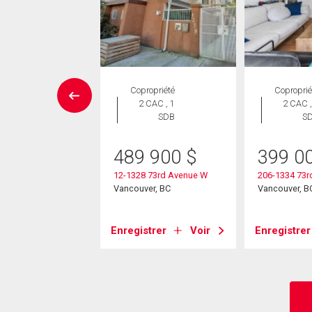
Maison
Copropriété
Coproprié
 CAC , 5
2 CAC , 1
2 CAC ,
SDB
SDB
S
90 000
$
489 900
$
399 0
kirk Street
12-1328 73rd Avenue W
206-1334 73r
ver, BC
Vancouver, BC
Vancouver, B
strer
Voir
Enregistrer
Voir
Enregistrer