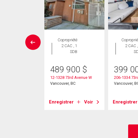
UVELLE INSCRIPTION
Copropriété
Coproprié
rcial
2 CAC , 1
2 CAC ,
SDB
S
9 000
$
489 900
$
399 0
Sw Marine Drive
ver, BC
12-1328 73rd Avenue W
206-1334 73r
Vancouver, BC
Vancouver, B
strer
Voir
Enregistrer
Voir
Enregistrer