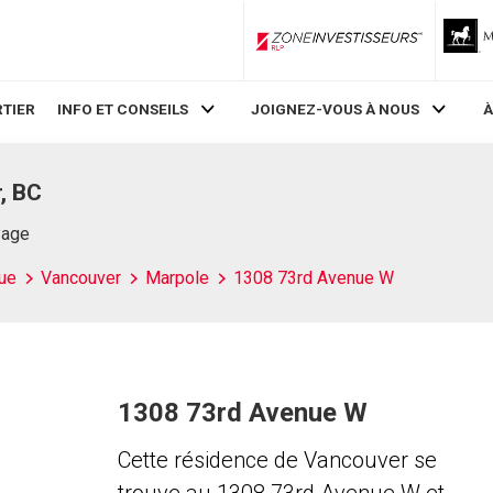
ZoneInvestisseurs RLP
TIER
INFO ET CONSEILS
JOIGNEZ-VOUS À NOUS
À
, BC
Page
ue
Vancouver
Marpole
1308 73rd Avenue W
1308 73rd Avenue W
Cette résidence de Vancouver se