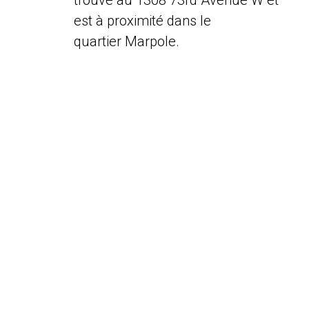
trouve au 1308 73rd Avenue W et
est à proximité dans le
quartier Marpole.