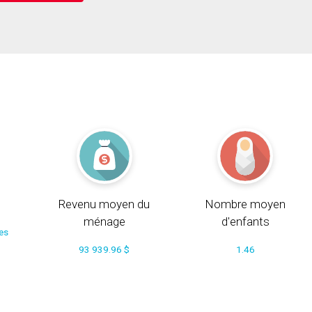
Revenu moyen du
Nombre moyen
ménage
d'enfants
ces
93 939.96 $
1.46