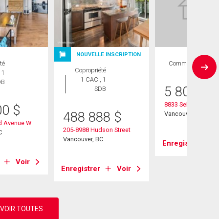
NOUVELLE INSCRIPTION
té
Commercial
Copropriété
 1
1 CAC , 1
DB
5 800 00
SDB
8833 Selkirk Street
00
$
488 888
$
Vancouver, BC
d Avenue W
205-8988 Hudson Street
C
Vancouver, BC
Enregistrer
Voir
Enregistrer
Voir