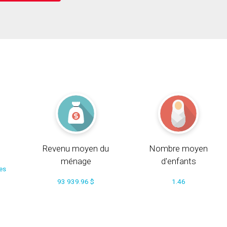
Revenu moyen du
Nombre moyen
ménage
d'enfants
ces
93 939.96 $
1.46