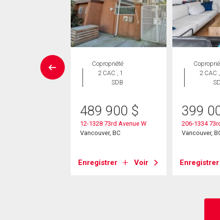
issement
Copropriété
Coproprié
2 CAC , 1
2 CAC ,
SDB
S
00 000
$
 70th Avenue
489 900
$
399 0
ver, BC
12-1328 73rd Avenue W
206-1334 73r
Vancouver, BC
Vancouver, B
strer
Voir
Enregistrer
Voir
Enregistrer