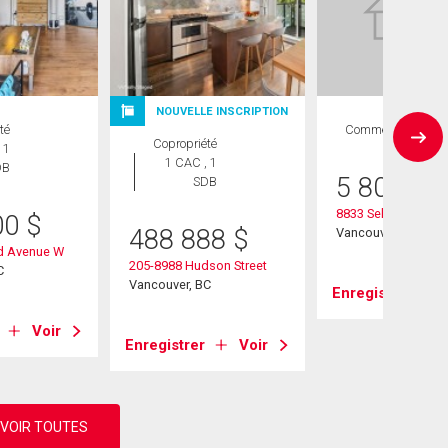
NOUVELLE INSCRIPTION
té
Commercial
Copropriété
 1
1 CAC , 1
DB
5 800 00
SDB
8833 Selkirk Street
00
$
488 888
$
Vancouver, BC
d Avenue W
205-8988 Hudson Street
C
Vancouver, BC
Enregistrer
Voir
Enregistrer
Voir