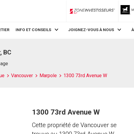
ZoneInvestisseurs RLP
TIER
INFO ET CONSEILS
JOIGNEZ-VOUS À NOUS
À
, BC
Page
ue
Vancouver
Marpole
1300 73rd Avenue W
1300 73rd Avenue W
Cette propriété de Vancouver se