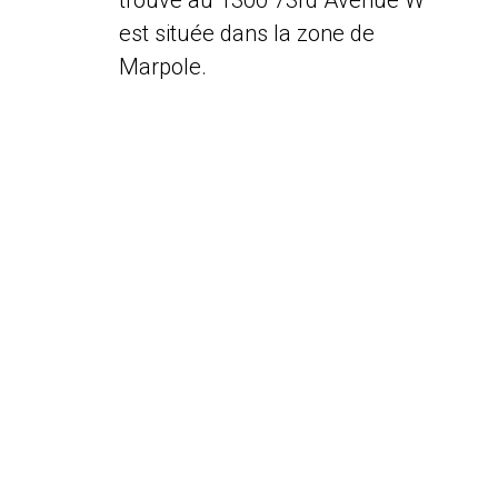
trouve au 1300 73rd Avenue W
est située dans la zone de
Marpole.