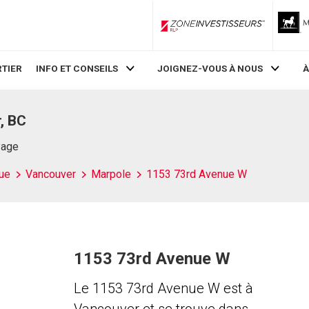
ZoneInvestisseurs RLP
TIER
INFO ET CONSEILS
JOIGNEZ-VOUS À NOUS
À
, BC
Page
ue
Vancouver
Marpole
1153 73rd Avenue W
1153 73rd Avenue W
Le 1153 73rd Avenue W est à