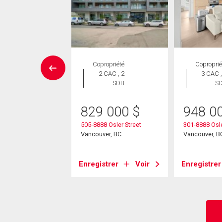
Maison
Copropriété
Coproprié
 CAC , 5
2 CAC , 2
3 CAC ,
SDB
SDB
S
90 000
$
829 000
$
948 0
kirk Street
505-8888 Osler Street
301-8888 Osle
ver, BC
Vancouver, BC
Vancouver, B
strer
Voir
Enregistrer
Voir
Enregistrer