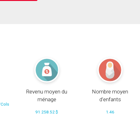
Revenu moyen du
Nombre moyen
ménage
d'enfants
/Cols
91 258.52 $
1.46