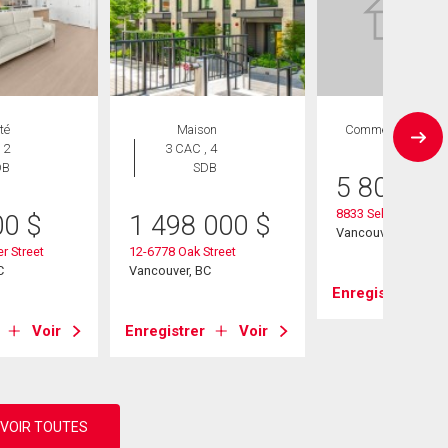
té
Maison
Commercial
 2
3 CAC , 4
DB
SDB
5 800 00
8833 Selkirk Street
00
$
1 498 000
$
Vancouver, BC
r Street
12-6778 Oak Street
C
Vancouver, BC
Enregistrer
Voir
Enregistrer
Voir