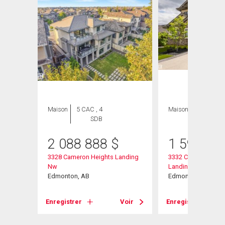
Maison
5 CAC , 4
Maison
6 CAC , 6
SDB
SDB
2 088 888
$
1 599 99
nding
3328 Cameron Heights Landing
3332 Cameron Heig
Nw
Landing Nw
Edmonton, AB
Edmonton, AB
Voir
Enregistrer
Voir
Enregistrer