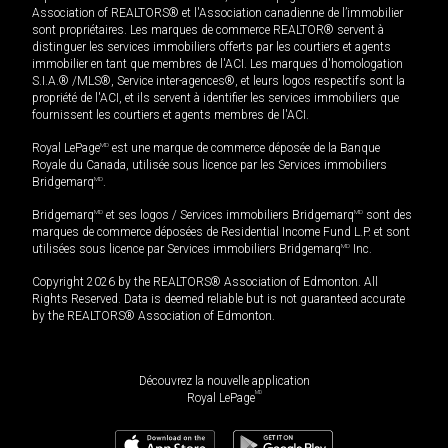
Association of REALTORS® et l'Association canadienne de l’immobilier
sont propriétaires. Les marques de commerce REALTOR® servent à
distinguer les services immobiliers offerts par les courtiers et agents
immobilier en tant que membres de l'ACI. Les marques d'homologation
S.I.A.® /MLS®, Service inter-agences®, et leurs logos respectifs sont la
propriété de l'ACI, et ils servent à identifier les services immobiliers que
fournissent les courtiers et agents membres de l'ACI.
Royal LePage
MD
est une marque de commerce déposée de la Banque
Royale du Canada, utilisée sous licence par les Services immobiliers
Bridgemarq
MD
.
Bridgemarq
MD
et ses logos / Services immobiliers Bridgemarq
MD
sont des
marques de commerce déposées de Residential Income Fund L.P. et sont
utilisées sous licence par Services immobiliers Bridgemarq
MD
Inc.
Copyright 2026 by the REALTORS® Association of Edmonton. All
Rights Reserved. Data is deemed reliable but is not guaranteed accurate
by the REALTORS® Association of Edmonton.
Découvrez la nouvelle application
MD
Royal LePage