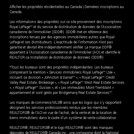
Afficher les propriétés résidentielles au Canada
|
Dernières inscriptions au
Canada
Les informations des propriétés sur ce site proviennent des inscriptions
Royal LePage
MD
et du service de distribution de données de l'Association
canadienne de l’immobilier (SDD®). SDD® met en référence des
inscriptions tenues par des agences immobilières autres que Royal
LePage et ses distributeurs. L'exactitude de l'information n'est pas
garantie et devrait être indépendamment vérifiée. La marque DDF®
appartient à l'Association canadienne de l’immobilier (ACI) et identifie le
REALTOR.ca Installation de distribution de données (SDD®).
*Tous les bureaux sont des propriétés indépendantes. Les bureaux
comprenant la mention « Services immobiliers Royal LePage
MD
Ltée »,
incluant sa division « Johnston & Daniel
MD
», « Royal LePage
MD
Credit
Valley Real Estate, Brokerage », « Royal LePage
MD
West Real Estate Services
», « Royal LePage
MD
Sussex », et « Les immeubles Mont-Tremblant »
appartiennent et sont gérés par Bridgemarq Real Estate Services
MD
.
Les marques de commerce MLS® ainsi que les logos qui s'y rapportent
désignent les services professionnels rendus par les membres
REALTORS® de l'ACI en vue de l'achat, de la vente et de la location de
biens immobiliers dans le cadre d'un système de vente collaborative.
REALTOR®, REALTORS® et le logo REALTOR® sont des marques
déposées de REALTOR® Canada Inc., une compagnie dont la National