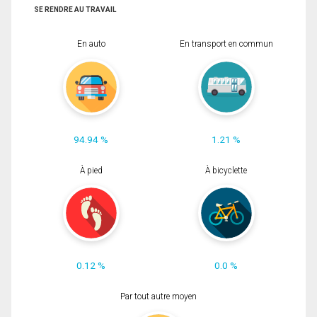
SE RENDRE AU TRAVAIL
En auto
En transport en commun
94.94 %
1.21 %
À pied
À bicyclette
0.12 %
0.0 %
Par tout autre moyen