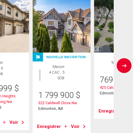
NOUVELLE INSCRIPTION
on
Terrain
Maison
 6
4 CAC , 5
DB
769 000
SDB
 999
$
425 Caldwell Place
1 799 900
$
Edmonton, AB
n Heights
ding Nw
322 Caldwell Close Nw
B
Edmonton, AB
Enregistrer
Voir
Enregistrer
Voir