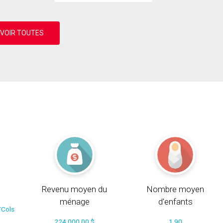
Revenu moyen du
Nombre moyen
ménage
d'enfants
/Cols
224 000.00 $
1.90