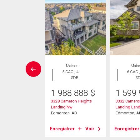
Maison
Maison
Mais
 CAC , 6
5 CAC , 4
6 CAC ,
SDB
SDB
S
95 000
$
1 988 888
$
1 599
ameron Ravine
3328 Cameron Heights
3332 Camero
g Landing
Landing Nw
Landing Lan
on, AB
Edmonton, AB
Edmonton, A
strer
Voir
Enregistrer
Voir
Enregistrer