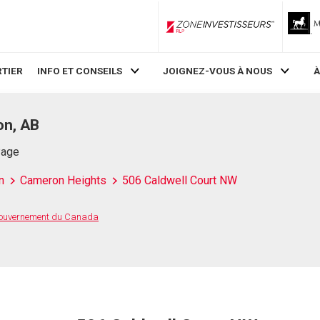
ZoneInvestisseurs RLP
TIER
INFO ET CONSEILS
JOIGNEZ-VOUS À NOUS
À
on, AB
Page
n
Cameron Heights
506 Caldwell Court NW
 Gouvernement du Canada