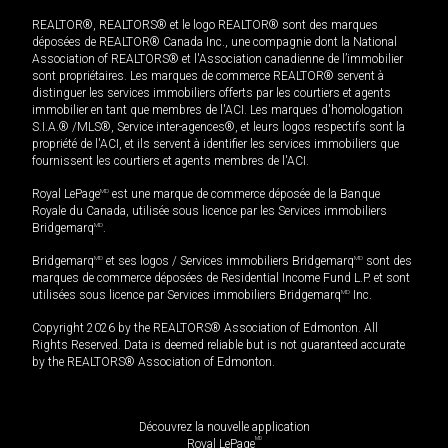
REALTOR®, REALTORS® et le logo REALTOR® sont des marques
déposées de REALTOR® Canada Inc., une compagnie dont la National
Association of REALTORS® et l'Association canadienne de l’immobilier
sont propriétaires. Les marques de commerce REALTOR® servent à
distinguer les services immobiliers offerts par les courtiers et agents
immobilier en tant que membres de l'ACI. Les marques d'homologation
S.I.A.® /MLS®, Service inter-agences®, et leurs logos respectifs sont la
propriété de l'ACI, et ils servent à identifier les services immobiliers que
fournissent les courtiers et agents membres de l'ACI.
Royal LePage
MD
est une marque de commerce déposée de la Banque
Royale du Canada, utilisée sous licence par les Services immobiliers
Bridgemarq
MD
.
Bridgemarq
MD
et ses logos / Services immobiliers Bridgemarq
MD
sont des
marques de commerce déposées de Residential Income Fund L.P. et sont
utilisées sous licence par Services immobiliers Bridgemarq
MD
Inc.
Copyright 2026 by the REALTORS® Association of Edmonton. All
Rights Reserved. Data is deemed reliable but is not guaranteed accurate
by the REALTORS® Association of Edmonton.
Découvrez la nouvelle application
MD
Royal LePage