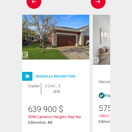
ION
NOUVELLE INSCRIPTION
Maison
3 CAC , 3
Duplex
2 CAC , 3
SDB
SDB
Éligible Louer po
575 000
639 900
$
19511 30 Avenue
3090 Cameron Heights Way Nw
Edmonton, AB
Edmonton, AB