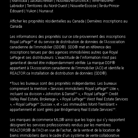
|
Manitoba
|
Saskatchewan
|
Nouveau-Brunswick
|
Terre-Neuve-et-
Labrador
|
Territoires du Nord-Ouest
|
Nouvelle-Écosse
|
Île-du-Prince-
Édouard
|
Yukon
|
Nunavut
Afficher les propriétés résidentielles au Canada
|
Dernières inscriptions au
Canada
Les informations des propriétés sur ce site proviennent des inscriptions
Royal LePage
MD
et du service de distribution de données de l'Association
canadienne de l’immobilier (SDD®). SDD® met en référence des
inscriptions tenues par des agences immobilières autres que Royal
LePage et ses distributeurs. L'exactitude de l'information n'est pas
garantie et devrait être indépendamment vérifiée. La marque DDF®
appartient à l'Association canadienne de l’immobilier (ACI) et identifie le
REALTOR.ca Installation de distribution de données (SDD®).
*Tous les bureaux sont des propriétés indépendantes. Les bureaux
comprenant la mention « Services immobiliers Royal LePage
MD
Ltée »,
incluant sa division « Johnston & Daniel
MD
», « Royal LePage
MD
Credit
Valley Real Estate, Brokerage », « Royal LePage
MD
West Real Estate Services
», « Royal LePage
MD
Sussex », et « Les immeubles Mont-Tremblant »
appartiennent et sont gérés par Bridgemarq Real Estate Services
MD
.
Les marques de commerce MLS® ainsi que les logos qui s'y rapportent
désignent les services professionnels rendus par les membres
REALTORS® de l'ACI en vue de l'achat, de la vente et de la location de
biens immobiliers dans le cadre d'un système de vente collaborative.