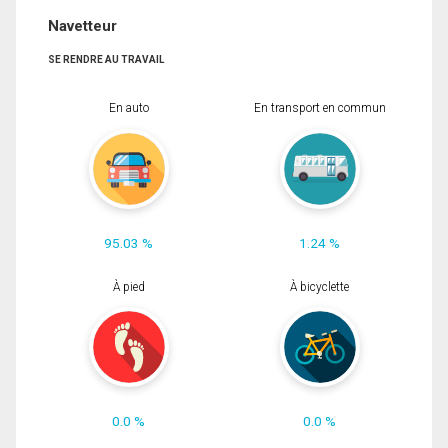
Navetteur
SE RENDRE AU TRAVAIL
En auto
En transport en commun
95.03 %
1.24 %
À pied
À bicyclette
0.0 %
0.0 %