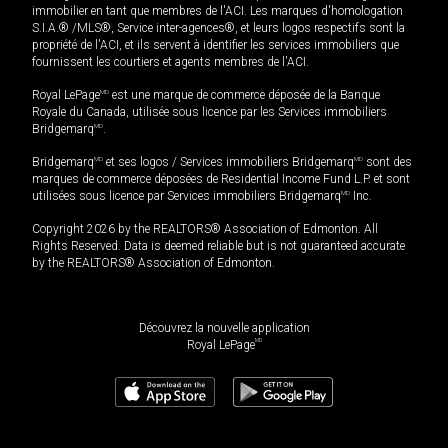
immobilier en tant que membres de l'ACI. Les marques d'homologation
S.I.A.® /MLS®, Service inter-agences®, et leurs logos respectifs sont la
propriété de l'ACI, et ils servent à identifier les services immobiliers que
fournissent les courtiers et agents membres de l'ACI.
Royal LePage
MD
est une marque de commerce déposée de la Banque
Royale du Canada, utilisée sous licence par les Services immobiliers
Bridgemarq
MD
.
Bridgemarq
MD
et ses logos / Services immobiliers Bridgemarq
MD
sont des
marques de commerce déposées de Residential Income Fund L.P. et sont
utilisées sous licence par Services immobiliers Bridgemarq
MD
Inc.
Copyright 2026 by the REALTORS® Association of Edmonton. All
Rights Reserved. Data is deemed reliable but is not guaranteed accurate
by the REALTORS® Association of Edmonton.
Découvrez la nouvelle application
MD
Royal LePage