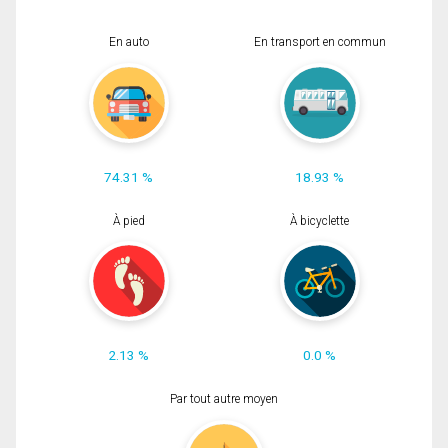
En auto
En transport en commun
74.31 %
18.93 %
À pied
À bicyclette
2.13 %
0.0 %
Par tout autre moyen