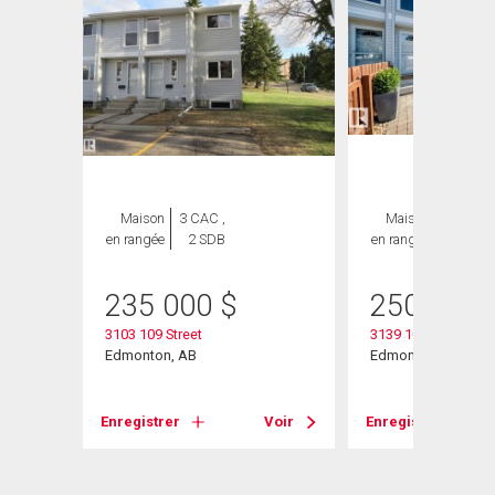
Maison
3 CAC ,
Maison
3 CAC ,
en rangée
2 SDB
en rangée
2 SDB
heter
235 000
$
250 000
3103 109 Street
3139 109 Street Nw
Edmonton, AB
Edmonton, AB
Enregistrer
Voir
Enregistrer
Voir