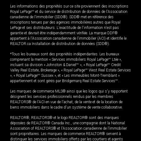
Les informations des propriétés sur ce site proviennent des inscriptions
Royal LePage
MD
et du service de distribution de données de l'Association
canadienne de l’immobilier (SDD®). SDD® met en référence des
inscriptions tenues par des agences immobilières autres que Royal
LePage et ses distributeurs. L'exactitude de l'information n'est pas
garantie et devrait être indépendamment vérifiée. La marque DDF®
appartient à l'Association canadienne de l’immobilier (ACI) et identifie le
REALTOR.ca Installation de distribution de données (SDD®).
*Tous les bureaux sont des propriétés indépendantes. Les bureaux
comprenant la mention « Services immobiliers Royal LePage
MD
Ltée »,
incluant sa division « Johnston & Daniel
MD
», « Royal LePage
MD
Credit
Valley Real Estate, Brokerage », « Royal LePage
MD
West Real Estate Services
», « Royal LePage
MD
Sussex », et « Les immeubles Mont-Tremblant »
appartiennent et sont gérés par Bridgemarq Real Estate Services
MD
.
Les marques de commerce MLS® ainsi que les logos qui s'y rapportent
désignent les services professionnels rendus par les membres
REALTORS® de l'ACI en vue de l'achat, de la vente et de la location de
biens immobiliers dans le cadre d'un système de vente collaborative.
REALTOR®, REALTORS® et le logo REALTOR® sont des marques
déposées de REALTOR® Canada Inc., une compagnie dont la National
Association of REALTORS® et l'Association canadienne de l’immobilier
sont propriétaires. Les marques de commerce REALTOR® servent à
distinguer les services immobiliers offerts par les courtiers et agents