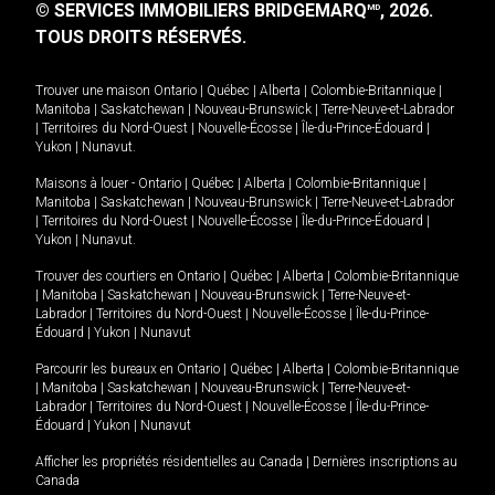
© SERVICES IMMOBILIERS BRIDGEMARQ
, 2026.
MD
TOUS DROITS RÉSERVÉS.
Trouver une maison
Ontario
|
Québec
|
Alberta
|
Colombie-Britannique
|
Manitoba
|
Saskatchewan
|
Nouveau-Brunswick
|
Terre-Neuve-et-Labrador
|
Territoires du Nord-Ouest
|
Nouvelle-Écosse
|
Île-du-Prince-Édouard
|
Yukon
|
Nunavut
.
Maisons à louer -
Ontario
|
Québec
|
Alberta
|
Colombie-Britannique
|
Manitoba
|
Saskatchewan
|
Nouveau-Brunswick
|
Terre-Neuve-et-Labrador
|
Territoires du Nord-Ouest
|
Nouvelle-Écosse
|
Île-du-Prince-Édouard
|
Yukon
|
Nunavut
.
Trouver des courtiers en
Ontario
|
Québec
|
Alberta
|
Colombie-Britannique
|
Manitoba
|
Saskatchewan
|
Nouveau-Brunswick
|
Terre-Neuve-et-
Labrador
|
Territoires du Nord-Ouest
|
Nouvelle-Écosse
|
Île-du-Prince-
Édouard
|
Yukon
|
Nunavut
Parcourir les bureaux en
Ontario
|
Québec
|
Alberta
|
Colombie-Britannique
|
Manitoba
|
Saskatchewan
|
Nouveau-Brunswick
|
Terre-Neuve-et-
Labrador
|
Territoires du Nord-Ouest
|
Nouvelle-Écosse
|
Île-du-Prince-
Édouard
|
Yukon
|
Nunavut
Afficher les propriétés résidentielles au Canada
|
Dernières inscriptions au
Canada