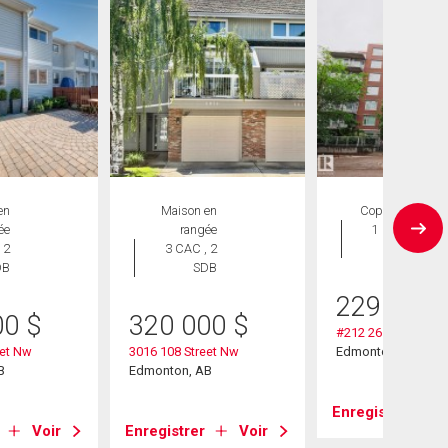
en
Maison en
Copropriété
ée
rangée
1 CAC , 1
 2
3 CAC , 2
SDB
DB
SDB
229 900
00
$
320 000
$
#212 2612 109 St 
eet Nw
3016 108 Street Nw
Edmonton, AB
B
Edmonton, AB
Enregistrer
Voir
Enregistrer
Voir