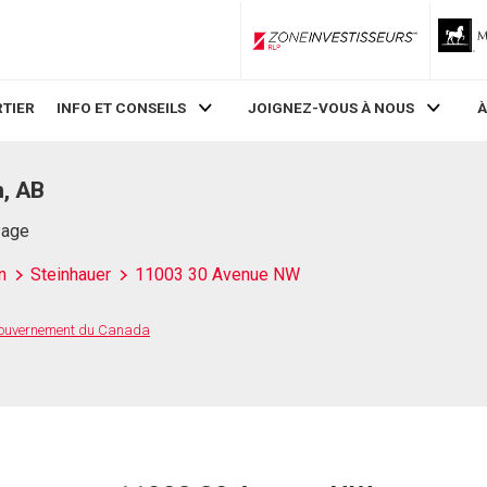
ZoneInvestisseurs RLP
TIER
INFO ET CONSEILS
JOIGNEZ-VOUS À NOUS
À
, AB
Page
n
Steinhauer
11003 30 Avenue NW
 Gouvernement du Canada