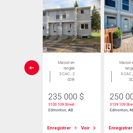
Duplex
Maison en
Maison 
 CAC , 2
rangée
rang
SDB
3 CAC , 2
3 CAC ,
SDB
S
4 900
$
235 000
$
250 0
25 Avenue Nw
on, AB
3103 109 Street
3139 109 Str
Edmonton, AB
Edmonton, A
strer
Voir
Enregistrer
Voir
Enregistrer