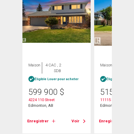
Maison
4 CAC , 2
Maison
5 CAC , 2
SDB
SDB
Éligible Louer pour acheter
Éligible Louer po
599 900
$
515 000
4224 110 Street
11115 39a Avenue
Edmonton, AB
Edmonton, AB
Enregistrer
Voir
Enregistrer
Voir