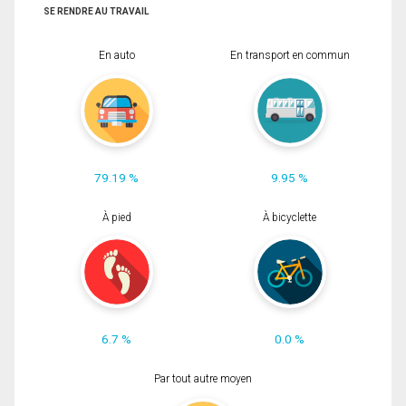
SE RENDRE AU TRAVAIL
En auto
En transport en commun
79.19 %
9.95 %
À pied
À bicyclette
6.7 %
0.0 %
Par tout autre moyen