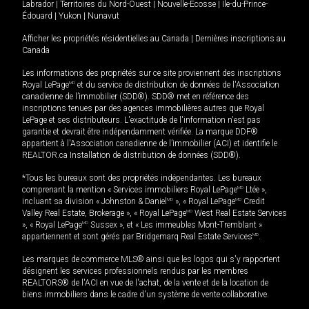
Labrador
|
Territoires du Nord-Ouest
|
Nouvelle-Écosse
|
Île-du-Prince-
Édouard
|
Yukon
|
Nunavut
Afficher les propriétés résidentielles au Canada
|
Dernières inscriptions au
Canada
Les informations des propriétés sur ce site proviennent des inscriptions
Royal LePage
MD
et du service de distribution de données de l'Association
canadienne de l’immobilier (SDD®). SDD® met en référence des
inscriptions tenues par des agences immobilières autres que Royal
LePage et ses distributeurs. L'exactitude de l'information n'est pas
garantie et devrait être indépendamment vérifiée. La marque DDF®
appartient à l'Association canadienne de l’immobilier (ACI) et identifie le
REALTOR.ca Installation de distribution de données (SDD®).
*Tous les bureaux sont des propriétés indépendantes. Les bureaux
comprenant la mention « Services immobiliers Royal LePage
MD
Ltée »,
incluant sa division « Johnston & Daniel
MD
», « Royal LePage
MD
Credit
Valley Real Estate, Brokerage », « Royal LePage
MD
West Real Estate Services
», « Royal LePage
MD
Sussex », et « Les immeubles Mont-Tremblant »
appartiennent et sont gérés par Bridgemarq Real Estate Services
MD
.
Les marques de commerce MLS® ainsi que les logos qui s'y rapportent
désignent les services professionnels rendus par les membres
REALTORS® de l'ACI en vue de l'achat, de la vente et de la location de
biens immobiliers dans le cadre d'un système de vente collaborative.