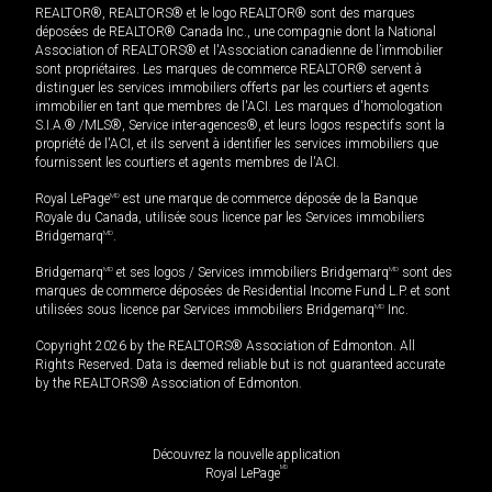
REALTOR®, REALTORS® et le logo REALTOR® sont des marques
déposées de REALTOR® Canada Inc., une compagnie dont la National
Association of REALTORS® et l'Association canadienne de l’immobilier
sont propriétaires. Les marques de commerce REALTOR® servent à
distinguer les services immobiliers offerts par les courtiers et agents
immobilier en tant que membres de l'ACI. Les marques d'homologation
S.I.A.® /MLS®, Service inter-agences®, et leurs logos respectifs sont la
propriété de l'ACI, et ils servent à identifier les services immobiliers que
fournissent les courtiers et agents membres de l'ACI.
Royal LePage
MD
est une marque de commerce déposée de la Banque
Royale du Canada, utilisée sous licence par les Services immobiliers
Bridgemarq
MD
.
Bridgemarq
MD
et ses logos / Services immobiliers Bridgemarq
MD
sont des
marques de commerce déposées de Residential Income Fund L.P. et sont
utilisées sous licence par Services immobiliers Bridgemarq
MD
Inc.
Copyright 2026 by the REALTORS® Association of Edmonton. All
Rights Reserved. Data is deemed reliable but is not guaranteed accurate
by the REALTORS® Association of Edmonton.
Découvrez la nouvelle application
MD
Royal LePage