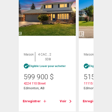
Maison
4 CAC , 2
Maison
5 CAC , 2
SDB
SDB
Éligible Louer pour acheter
Éligible Louer po
599 900
$
515 000
4224 110 Street
11115 39a Avenue
Edmonton, AB
Edmonton, AB
Voir
Enregistrer
Voir
Enregistrer