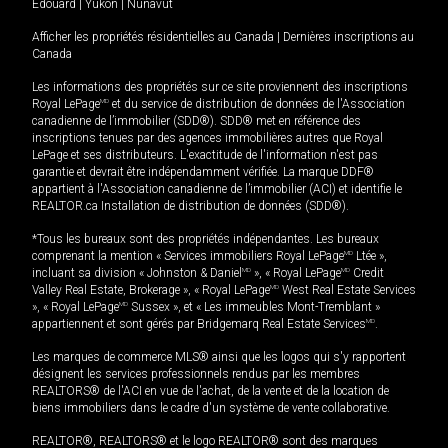
Édouard
|
Yukon
|
Nunavut
Afficher les propriétés résidentielles au Canada
|
Dernières inscriptions au
Canada
Les informations des propriétés sur ce site proviennent des inscriptions
Royal LePage
MD
et du service de distribution de données de l'Association
canadienne de l’immobilier (SDD®). SDD® met en référence des
inscriptions tenues par des agences immobilières autres que Royal
LePage et ses distributeurs. L'exactitude de l'information n'est pas
garantie et devrait être indépendamment vérifiée. La marque DDF®
appartient à l'Association canadienne de l’immobilier (ACI) et identifie le
REALTOR.ca Installation de distribution de données (SDD®).
*Tous les bureaux sont des propriétés indépendantes. Les bureaux
comprenant la mention « Services immobiliers Royal LePage
MD
Ltée »,
incluant sa division « Johnston & Daniel
MD
», « Royal LePage
MD
Credit
Valley Real Estate, Brokerage », « Royal LePage
MD
West Real Estate Services
», « Royal LePage
MD
Sussex », et « Les immeubles Mont-Tremblant »
appartiennent et sont gérés par Bridgemarq Real Estate Services
MD
.
Les marques de commerce MLS® ainsi que les logos qui s'y rapportent
désignent les services professionnels rendus par les membres
REALTORS® de l'ACI en vue de l'achat, de la vente et de la location de
biens immobiliers dans le cadre d'un système de vente collaborative.
REALTOR®, REALTORS® et le logo REALTOR® sont des marques