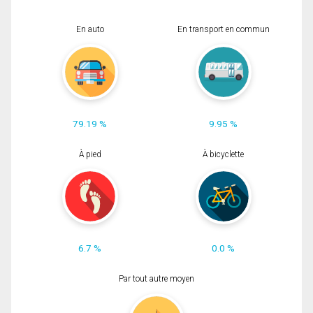
En auto
En transport en commun
79.19 %
9.95 %
À pied
À bicyclette
6.7 %
0.0 %
Par tout autre moyen