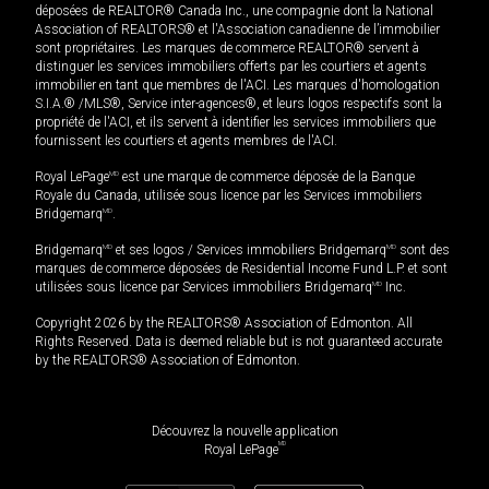
déposées de REALTOR® Canada Inc., une compagnie dont la National
Association of REALTORS® et l'Association canadienne de l’immobilier
sont propriétaires. Les marques de commerce REALTOR® servent à
distinguer les services immobiliers offerts par les courtiers et agents
immobilier en tant que membres de l'ACI. Les marques d'homologation
S.I.A.® /MLS®, Service inter-agences®, et leurs logos respectifs sont la
propriété de l'ACI, et ils servent à identifier les services immobiliers que
fournissent les courtiers et agents membres de l'ACI.
Royal LePage
MD
est une marque de commerce déposée de la Banque
Royale du Canada, utilisée sous licence par les Services immobiliers
Bridgemarq
MD
.
Bridgemarq
MD
et ses logos / Services immobiliers Bridgemarq
MD
sont des
marques de commerce déposées de Residential Income Fund L.P. et sont
utilisées sous licence par Services immobiliers Bridgemarq
MD
Inc.
Copyright 2026 by the REALTORS® Association of Edmonton. All
Rights Reserved. Data is deemed reliable but is not guaranteed accurate
by the REALTORS® Association of Edmonton.
Découvrez la nouvelle application
MD
Royal LePage