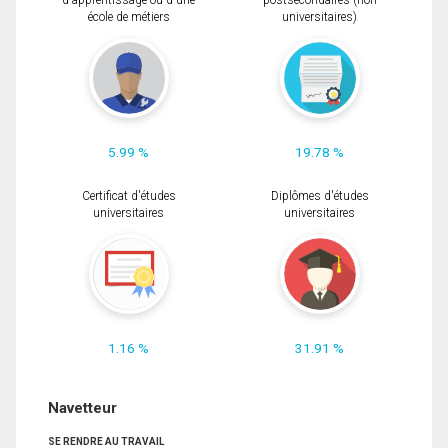
d'apprentissage ou d'une
postsecondaires (non
école de métiers
universitaires)
5.99 %
19.78 %
Certificat d'études
Diplômes d'études
universitaires
universitaires
1.16 %
31.91 %
Navetteur
SE RENDRE AU TRAVAIL