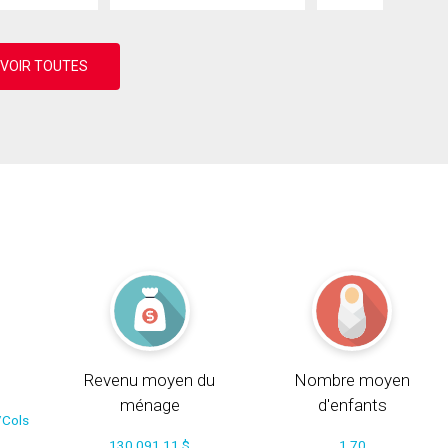
Revenu moyen du
Nombre moyen
ménage
d'enfants
/Cols
130 091.11 $
1.70