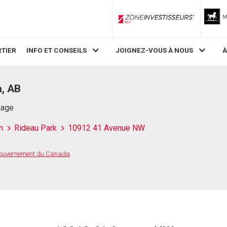
ZoneInvestisseurs RLP
TIER
INFO ET CONSEILS
JOIGNEZ-VOUS À NOUS
À
, AB
Page
n
Rideau Park
10912 41 Avenue NW
 Gouvernement du Canada