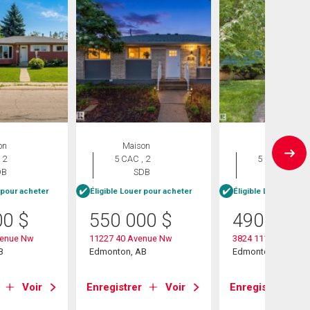
on
Maison
Maison
 2
5 CAC , 2
5 CAC , 2
DB
SDB
SDB
 pour acheter
Éligible Louer pour acheter
Éligible Louer pour 
00
$
550 000
$
490 000
venue Nw
11227 40 Avenue Nw
3824 111b Street N
B
Edmonton, AB
Edmonton, AB
Voir
Enregistrer
Voir
Enregistrer