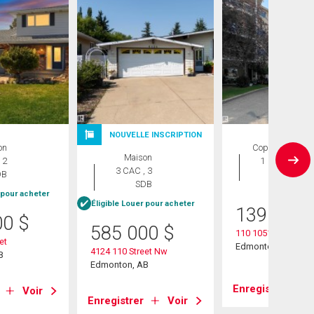
NOUVELLE INSCRIPTION
on
Copropriété
Maison
 2
1 CAC , 1
3 CAC , 3
DB
SDB
SDB
 pour acheter
Éligible Louer pour acheter
139 000
00
$
585 000
$
110 10511 42 Aven
et
Edmonton, AB
4124 110 Street Nw
B
Edmonton, AB
Enregistrer
Voir
Enregistrer
Voir