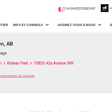
ZoneInvestisseurs RLP
TIER
INFO ET CONSEILS
JOIGNEZ-VOUS À NOUS
À
n, AB
Page
n
Rideau Park
10820 42a Avenue NW
 Gouvernement du Canada