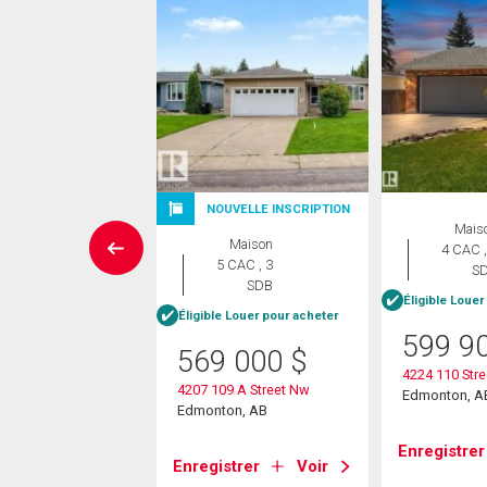
NOUVELLE INSCRIPTION
rcial
Mais
Maison
4 CAC ,
00
$
5 CAC , 3
S
SDB
née
/pi.
Éligible Louer
Éligible Louer pour acheter
599 9
569 000
$
32 Calgary Trail Nw
4224 110 Stre
on, AB
4207 109 A Street Nw
Edmonton, A
Edmonton, AB
strer
Voir
Enregistrer
Enregistrer
Voir