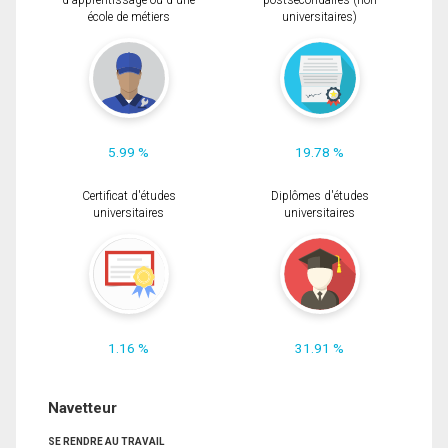
d'apprentissage ou d'une
postsecondaires (non
école de métiers
universitaires)
5.99 %
19.78 %
Certificat d'études
Diplômes d'études
universitaires
universitaires
1.16 %
31.91 %
Navetteur
SE RENDRE AU TRAVAIL