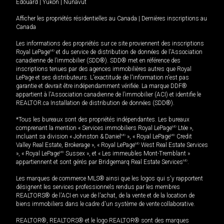
Édouard
|
Yukon
|
Nunavut
Afficher les propriétés résidentielles au Canada
|
Dernières inscriptions au
Canada
Les informations des propriétés sur ce site proviennent des inscriptions
Royal LePage
MD
et du service de distribution de données de l'Association
canadienne de l’immobilier (SDD®). SDD® met en référence des
inscriptions tenues par des agences immobilières autres que Royal
LePage et ses distributeurs. L'exactitude de l'information n'est pas
garantie et devrait être indépendamment vérifiée. La marque DDF®
appartient à l'Association canadienne de l’immobilier (ACI) et identifie le
REALTOR.ca Installation de distribution de données (SDD®).
*Tous les bureaux sont des propriétés indépendantes. Les bureaux
comprenant la mention « Services immobiliers Royal LePage
MD
Ltée »,
incluant sa division « Johnston & Daniel
MD
», « Royal LePage
MD
Credit
Valley Real Estate, Brokerage », « Royal LePage
MD
West Real Estate Services
», « Royal LePage
MD
Sussex », et « Les immeubles Mont-Tremblant »
appartiennent et sont gérés par Bridgemarq Real Estate Services
MD
.
Les marques de commerce MLS® ainsi que les logos qui s'y rapportent
désignent les services professionnels rendus par les membres
REALTORS® de l'ACI en vue de l'achat, de la vente et de la location de
biens immobiliers dans le cadre d'un système de vente collaborative.
REALTOR®, REALTORS® et le logo REALTOR® sont des marques