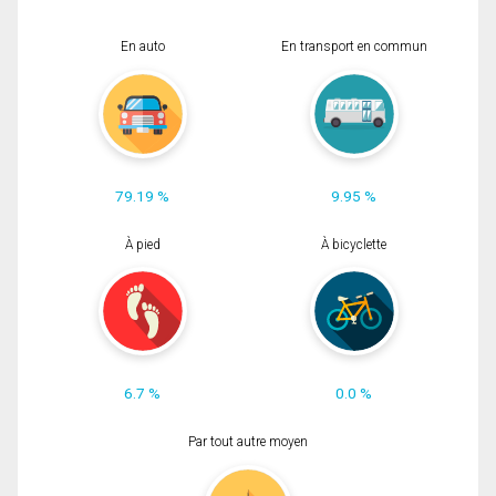
En auto
En transport en commun
79.19 %
9.95 %
À pied
À bicyclette
6.7 %
0.0 %
Par tout autre moyen