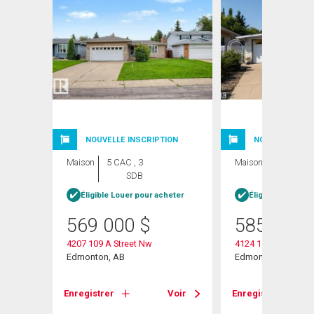
NOUVELLE INSCRIPTION
NOUVELLE INSC
Maison
5 CAC , 3
Maison
3 CAC , 3
SDB
SDB
heter
Éligible Louer pour acheter
Éligible Louer po
569 000
$
585 000
4207 109 A Street Nw
4124 110 Street Nw
Edmonton, AB
Edmonton, AB
Voir
Enregistrer
Voir
Enregistrer