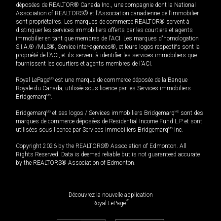
déposées de REALTOR® Canada Inc., une compagnie dont la National
Association of REALTORS® et l'Association canadienne de l’immobilier
sont propriétaires. Les marques de commerce REALTOR® servent à
distinguer les services immobiliers offerts par les courtiers et agents
immobilier en tant que membres de l'ACI. Les marques d'homologation
S.I.A.® /MLS®, Service inter-agences®, et leurs logos respectifs sont la
propriété de l'ACI, et ils servent à identifier les services immobiliers que
fournissent les courtiers et agents membres de l'ACI.
Royal LePage
MD
est une marque de commerce déposée de la Banque
Royale du Canada, utilisée sous licence par les Services immobiliers
Bridgemarq
MD
.
Bridgemarq
MD
et ses logos / Services immobiliers Bridgemarq
MD
sont des
marques de commerce déposées de Residential Income Fund L.P. et sont
utilisées sous licence par Services immobiliers Bridgemarq
MD
Inc.
Copyright 2026 by the REALTORS® Association of Edmonton. All
Rights Reserved. Data is deemed reliable but is not guaranteed accurate
by the REALTORS® Association of Edmonton.
Découvrez la nouvelle application
MD
Royal LePage