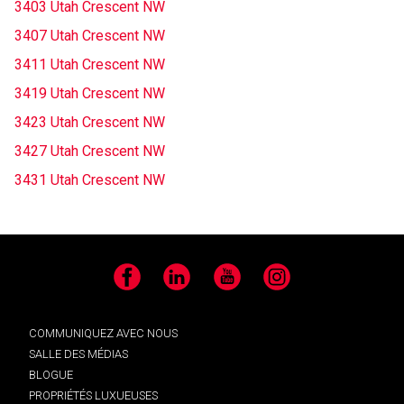
3403 Utah Crescent NW
3407 Utah Crescent NW
3411 Utah Crescent NW
3419 Utah Crescent NW
3423 Utah Crescent NW
3427 Utah Crescent NW
3431 Utah Crescent NW
Facebook
LinkedIn
YouTube
Instagram
COMMUNIQUEZ AVEC NOUS
SALLE DES MÉDIAS
BLOGUE
PROPRIÉTÉS LUXUEUSES