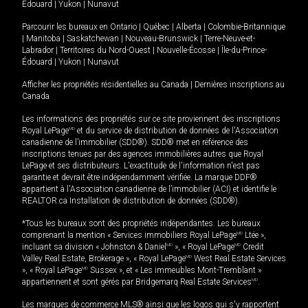
Édouard
|
Yukon
|
Nunavut
Parcourir les bureaux en
Ontario
|
Québec
|
Alberta
|
Colombie-Britannique
|
Manitoba
|
Saskatchewan
|
Nouveau-Brunswick
|
Terre-Neuve-et-
Labrador
|
Territoires du Nord-Ouest
|
Nouvelle-Écosse
|
Île-du-Prince-
Édouard
|
Yukon
|
Nunavut
Afficher les propriétés résidentielles au Canada
|
Dernières inscriptions au
Canada
Les informations des propriétés sur ce site proviennent des inscriptions
Royal LePage
MD
et du service de distribution de données de l'Association
canadienne de l’immobilier (SDD®). SDD® met en référence des
inscriptions tenues par des agences immobilières autres que Royal
LePage et ses distributeurs. L'exactitude de l'information n'est pas
garantie et devrait être indépendamment vérifiée. La marque DDF®
appartient à l'Association canadienne de l’immobilier (ACI) et identifie le
REALTOR.ca Installation de distribution de données (SDD®).
*Tous les bureaux sont des propriétés indépendantes. Les bureaux
comprenant la mention « Services immobiliers Royal LePage
MD
Ltée »,
incluant sa division « Johnston & Daniel
MD
», « Royal LePage
MD
Credit
Valley Real Estate, Brokerage », « Royal LePage
MD
West Real Estate Services
», « Royal LePage
MD
Sussex », et « Les immeubles Mont-Tremblant »
appartiennent et sont gérés par Bridgemarq Real Estate Services
MD
.
Les marques de commerce MLS® ainsi que les logos qui s'y rapportent