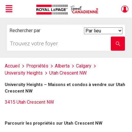
Menu
Live
En Direct
Rechercher par
Search
By
Trouvez
Entrez
votre
le
foyer
nom
de
l'école
Accueil
Propriétés
Alberta
Calgary
University Heights
Utah Crescent NW
University Heights – Maisons et condos à vendre sur Utah
Crescent NW
3415 Utah Crescent NW
Parcourir les propriétés sur Utah Crescent NW