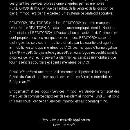
désignent les services professionnels rendus par les membres
REALTORS® de l'ACI en vue de l'achat, de la vente et de la location de
biens immobiliers dans le cadre d'un système de vente collaborative.
REALTOR®, REALTORS® et le logo REALTOR® sont des marques
déposées de REALTOR® Canada Inc., une compagnie dont la National
Association of REALTORS® et l'Association canadienne de l’immobilier
sont propriétaires. Les marques de commerce REALTOR® servent à
distinguer les services immobiliers offerts par les courtiers et agents
immobilier en tant que membres de l'ACI. Les marques d'homologation
S.I.A.® /MLS®, Service inter-agences®, et leurs logos respectifs sont la
propriété de l'ACI, et ils servent à identifier les services immobiliers que
fournissent les courtiers et agents membres de l'ACI.
Royal LePage
MD
est une marque de commerce déposée de la Banque
Royale du Canada, utilisée sous licence par les Services immobiliers
Bridgemarq
MD
.
Bridgemarq
MD
et ses logos / Services immobiliers Bridgemarq
MD
sont des
marques de commerce déposées de Residential Income Fund L.P. et sont
utilisées sous licence par Services immobiliers Bridgemarq
MD
Inc.
Découvrez la nouvelle application
MD
Royal LePage