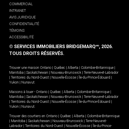
COMMERCIAL
INTRANET
AVIS JURIDIQUE
CONFIDENTIALITÉ
TÉMOINS
ACCESSIBILITÉ
© SERVICES IMMOBILIERS BRIDGEMARQ
, 2026.
MD
TOUS DROITS RÉSERVÉS.
Trouver une maison
Ontario
|
Québec
|
Alberta
|
Colombie-Britannique
|
Manitoba
|
Saskatchewan
|
Nouveau-Brunswick
|
Terre-Neuve-et-Labrador
|
Territoires du Nord-Ouest
|
Nouvelle-Écosse
|
Île-du-Prince-Édouard
|
Yukon
|
Nunavut
.
Maisons à louer -
Ontario
|
Québec
|
Alberta
|
Colombie-Britannique
|
Manitoba
|
Saskatchewan
|
Nouveau-Brunswick
|
Terre-Neuve-et-Labrador
|
Territoires du Nord-Ouest
|
Nouvelle-Écosse
|
Île-du-Prince-Édouard
|
Yukon
|
Nunavut
.
Trouver des courtiers en
Ontario
|
Québec
|
Alberta
|
Colombie-Britannique
|
Manitoba
|
Saskatchewan
|
Nouveau-Brunswick
|
Terre-Neuve-et-
Labrador
|
Territoires du Nord-Ouest
|
Nouvelle-Écosse
|
Île-du-Prince-