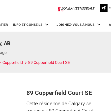
ZoneInvestisseurs RLP
TIER
INFO ET CONSEILS
JOIGNEZ-VOUS À NOUS
À
y, AB
Page
Copperfield
89 Copperfield Court SE
89 Copperfield Court SE
Cette résidence de Calgary se