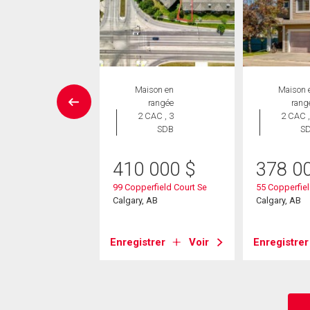
SITE LIBRE
Maison en
Maison 
Maison
rangée
rang
 CAC , 3
2 CAC , 3
2 CAC ,
SDB
SDB
S
9 000
$
410 000
$
378 0
perfield Boulevard
99 Copperfield Court Se
55 Copperfiel
Calgary, AB
Calgary, AB
, AB
strer
Voir
Enregistrer
Voir
Enregistrer