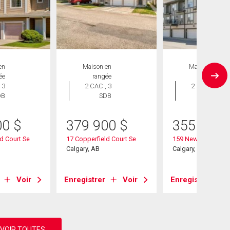
en
Maison en
Maison en
ée
rangée
rangée
 3
2 CAC , 3
2 CAC , 3
DB
SDB
SDB
00
$
379 900
$
355 000
d Court Se
17 Copperfield Court Se
159 New Brighton Vi
Calgary, AB
Calgary, AB
Voir
Enregistrer
Voir
Enregistrer