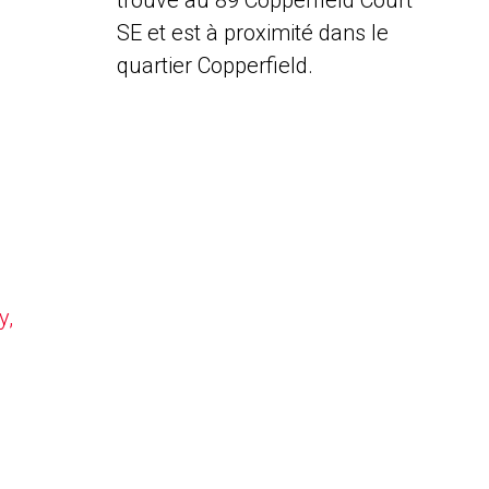
trouve au 89 Copperfield Court
SE et est à proximité dans le
quartier Copperfield.
y,