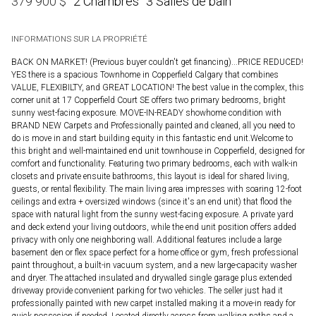
2 Chambres
3 Salles de bain
379 900
$
INFORMATIONS SUR LA PROPRIÉTÉ
BACK ON MARKET! (Previous buyer couldn't get financing)...PRICE REDUCED!
YES there is a spacious Townhome in Copperfield Calgary that combines
VALUE, FLEXIBILTY, and GREAT LOCATION! The best value in the complex, this
corner unit at 17 Copperfield Court SE offers two primary bedrooms, bright
sunny west-facing exposure. MOVE-IN-READY showhome condition with
BRAND NEW Carpets and Professionally painted and cleaned, all you need to
do is move in and start building equity in this fantastic end unit.Welcome to
this bright and well-maintained end unit townhouse in Copperfield, designed for
comfort and functionality. Featuring two primary bedrooms, each with walk-in
closets and private ensuite bathrooms, this layout is ideal for shared living,
guests, or rental flexibility. The main living area impresses with soaring 12-foot
ceilings and extra + oversized windows (since it's an end unit) that flood the
space with natural light from the sunny west-facing exposure. A private yard
and deck extend your living outdoors, while the end unit position offers added
privacy with only one neighboring wall. Additional features include a large
basement den or flex space perfect for a home office or gym, fresh professional
paint throughout, a built-in vacuum system, and a new large-capacity washer
and dryer. The attached insulated and drywalled single garage plus extended
driveway provide convenient parking for two vehicles. The seller just had it
professionally painted with new carpet installed making it a move-in ready for