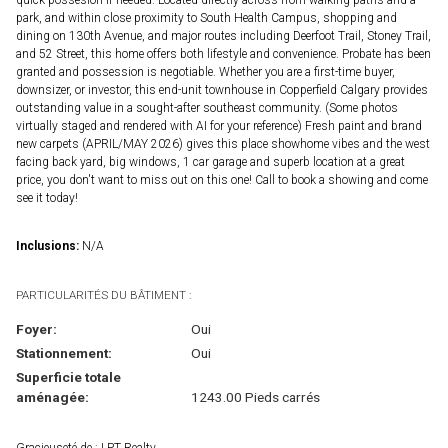
quick possesion if needed. Located directly across from walking paths and a
park, and within close proximity to South Health Campus, shopping and
dining on 130th Avenue, and major routes including Deerfoot Trail, Stoney Trail,
and 52 Street, this home offers both lifestyle and convenience. Probate has been
granted and possession is negotiable. Whether you are a first-time buyer,
downsizer, or investor, this end-unit townhouse in Copperfield Calgary provides
outstanding value in a sought-after southeast community. (Some photos
virtually staged and rendered with AI for your reference) Fresh paint and brand
new carpets (APRIL/MAY 2026) gives this place showhome vibes and the west
facing back yard, big windows, 1 car garage and superb location at a great
price, you don't want to miss out on this one! Call to book a showing and come
see it today!
Inclusions:
N/A
PARTICULARITÉS DU BÂTIMENT :
Foyer:
Oui
Stationnement:
Oui
Superficie totale
aménagée:
1243.00 Pieds carrés