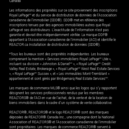
Canada
Les informations des propriétés sur ce site proviennent des inscriptions
Royal LePage
MD
et du service de distribution de données de l'Association
canadienne de l’immobilier (SDD®). SDD® met en référence des
inscriptions tenues par des agences immobilières autres que Royal
LePage et ses distributeurs. L'exactitude de l'information n'est pas
garantie et devrait être indépendamment vérifiée. La marque DDF®
appartient à l'Association canadienne de l’immobilier (ACI) et identifie le
REALTOR.ca Installation de distribution de données (SDD®).
*Tous les bureaux sont des propriétés indépendantes. Les bureaux
comprenant la mention « Services immobiliers Royal LePage
MD
Ltée »,
incluant sa division « Johnston & Daniel
MD
», « Royal LePage
MD
Credit
Valley Real Estate, Brokerage », « Royal LePage
MD
West Real Estate Services
», « Royal LePage
MD
Sussex », et « Les immeubles Mont-Tremblant »
appartiennent et sont gérés par Bridgemarq Real Estate Services
MD
.
Les marques de commerce MLS® ainsi que les logos qui s'y rapportent
désignent les services professionnels rendus par les membres
REALTORS® de l'ACI en vue de l'achat, de la vente et de la location de
biens immobiliers dans le cadre d'un système de vente collaborative.
REALTOR®, REALTORS® et le logo REALTOR® sont des marques
déposées de REALTOR® Canada Inc., une compagnie dont la National
Association of REALTORS® et l'Association canadienne de l’immobilier
sont propriétaires. Les marques de commerce REALTOR® servent à