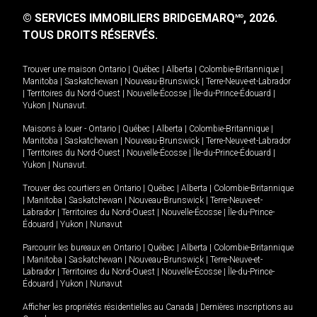
© SERVICES IMMOBILIERS BRIDGEMARQ
, 2026.
MD
TOUS DROITS RÉSERVÉS.
Trouver une maison
Ontario
|
Québec
|
Alberta
|
Colombie-Britannique
|
Manitoba
|
Saskatchewan
|
Nouveau-Brunswick
|
Terre-Neuve-et-Labrador
|
Territoires du Nord-Ouest
|
Nouvelle-Écosse
|
Île-du-Prince-Édouard
|
Yukon
|
Nunavut
.
Maisons à louer -
Ontario
|
Québec
|
Alberta
|
Colombie-Britannique
|
Manitoba
|
Saskatchewan
|
Nouveau-Brunswick
|
Terre-Neuve-et-Labrador
|
Territoires du Nord-Ouest
|
Nouvelle-Écosse
|
Île-du-Prince-Édouard
|
Yukon
|
Nunavut
.
Trouver des courtiers en
Ontario
|
Québec
|
Alberta
|
Colombie-Britannique
|
Manitoba
|
Saskatchewan
|
Nouveau-Brunswick
|
Terre-Neuve-et-
Labrador
|
Territoires du Nord-Ouest
|
Nouvelle-Écosse
|
Île-du-Prince-
Édouard
|
Yukon
|
Nunavut
Parcourir les bureaux en
Ontario
|
Québec
|
Alberta
|
Colombie-Britannique
|
Manitoba
|
Saskatchewan
|
Nouveau-Brunswick
|
Terre-Neuve-et-
Labrador
|
Territoires du Nord-Ouest
|
Nouvelle-Écosse
|
Île-du-Prince-
Édouard
|
Yukon
|
Nunavut
Afficher les propriétés résidentielles au Canada
|
Dernières inscriptions au