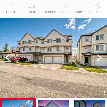
Détails
Carte
Données démographiques
Vue de la r
Previous
Next