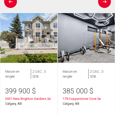
Maison en
2 CAC , 3
Maison en
2 CAC , 3
rangée
SDB
rangée
SDB
399 900
$
385 000
$
3031 New Brighton Gardens Se
179 Copperstone Cove Se
Calgary, AB
Calgary, AB