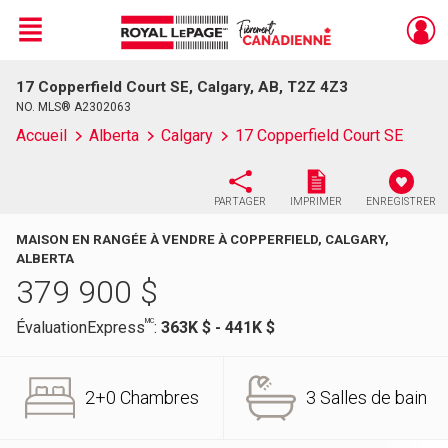
Menu
17 Copperfield Court SE, Calgary, AB, T2Z 4Z3
Live
En Direct
NO. MLS® A2302063
Accueil
Alberta
Calgary
17 Copperfield Court SE
PARTAGER
IMPRIMER
ENREGISTRER
MAISON EN RANGÉE À VENDRE À COPPERFIELD, CALGARY,
ALBERTA
379 900
$
MC
ÉvaluationExpress
:
363K $ - 441K $
2+0 Chambres
3 Salles de bain