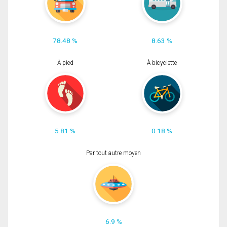
78.48 %
8.63 %
À pied
À bicyclette
5.81 %
0.18 %
Par tout autre moyen
6.9 %