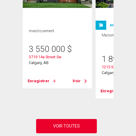
NOUVELLE INSC
Investissement
Maison
5 CAC , 4
SDB
$
3 550 000
$
1 899 00
3719 14a Street Sw
Calgary, AB
1215 Sifton Boulev
Calgary, AB
Voir
Enregistrer
Voir
Enregistrer