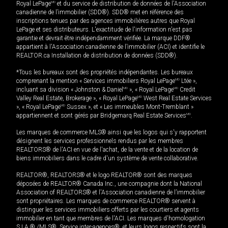
Royal LePage
MD
et du service de distribution de données de l'Association
canadienne de l’immobilier (SDD®). SDD® met en référence des
inscriptions tenues par des agences immobilières autres que Royal
LePage et ses distributeurs. L'exactitude de l'information n'est pas
garantie et devrait être indépendamment vérifiée. La marque DDF®
appartient à l'Association canadienne de l’immobilier (ACI) et identifie le
REALTOR.ca Installation de distribution de données (SDD®).
*Tous les bureaux sont des propriétés indépendantes. Les bureaux
comprenant la mention « Services immobiliers Royal LePage
MD
Ltée »,
incluant sa division « Johnston & Daniel
MD
», « Royal LePage
MD
Credit
Valley Real Estate, Brokerage », « Royal LePage
MD
West Real Estate Services
», « Royal LePage
MD
Sussex », et « Les immeubles Mont-Tremblant »
appartiennent et sont gérés par Bridgemarq Real Estate Services
MD
.
Les marques de commerce MLS® ainsi que les logos qui s'y rapportent
désignent les services professionnels rendus par les membres
REALTORS® de l'ACI en vue de l'achat, de la vente et de la location de
biens immobiliers dans le cadre d'un système de vente collaborative.
REALTOR®, REALTORS® et le logo REALTOR® sont des marques
déposées de REALTOR® Canada Inc., une compagnie dont la National
Association of REALTORS® et l'Association canadienne de l’immobilier
sont propriétaires. Les marques de commerce REALTOR® servent à
distinguer les services immobiliers offerts par les courtiers et agents
immobilier en tant que membres de l'ACI. Les marques d'homologation
S.I.A.® /MLS®, Service inter-agences®, et leurs logos respectifs sont la