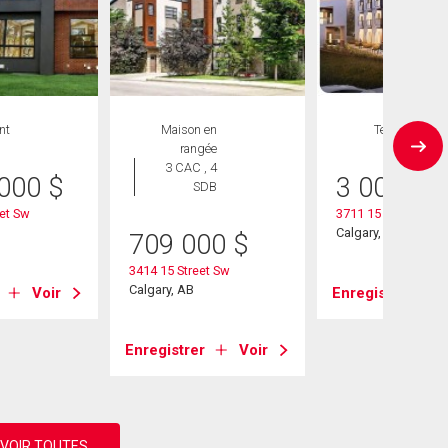
nt
Maison en
Terrain
rangée
3 CAC , 4
 000
$
3 000 00
SDB
et Sw
3711 15 Street Sw
Calgary, AB
709 000
$
3414 15 Street Sw
Calgary, AB
Voir
Enregistrer
Enregistrer
Voir