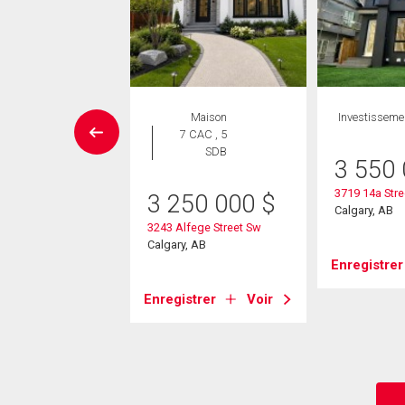
Maison
Maison
Investisseme
 CAC , 1
7 CAC , 5
SDB
SDB
3 550
3719 14a Stre
4 900
$
3 250 000
$
Calgary, AB
 Street Sw
3243 Alfege Street Sw
, AB
Calgary, AB
Enregistrer
strer
Voir
Enregistrer
Voir