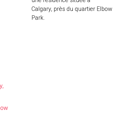
une résidence située à
Calgary, près du quartier Elbow
Park.
y,
lbow