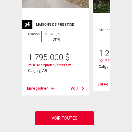
MAISONS DE PRESTIGE
Maison
4 CAC , 2
Maison
5 CAC , 2
SDB
SDB
1 279 00
1 795 000
$
3217 Elbow Drive S
2910 Marquette Street Sw
Calgary, AB
Calgary, AB
Voir
Enregistrer
Enregistrer
Voir