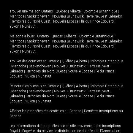
Trouver une maison
Ontario
|
Québec
|
Alberta
|
Colombie-Britannique
|
Manitoba
|
Saskatchewan
|
Nouveau-Brunswick
|
Terre-Neuve-et-Labrador
|
Territoires du Nord-Ouest
|
Nouvelle-Écosse
|
Île-du-Prince-Édouard
|
Yukon
|
Nunavut
.
Maisons à louer -
Ontario
|
Québec
|
Alberta
|
Colombie-Britannique
|
Manitoba
|
Saskatchewan
|
Nouveau-Brunswick
|
Terre-Neuve-et-Labrador
|
Territoires du Nord-Ouest
|
Nouvelle-Écosse
|
Île-du-Prince-Édouard
|
Yukon
|
Nunavut
.
Trouver des courtiers en
Ontario
|
Québec
|
Alberta
|
Colombie-Britannique
|
Manitoba
|
Saskatchewan
|
Nouveau-Brunswick
|
Terre-Neuve-et-
Labrador
|
Territoires du Nord-Ouest
|
Nouvelle-Écosse
|
Île-du-Prince-
Édouard
|
Yukon
|
Nunavut
Parcourir les bureaux en
Ontario
|
Québec
|
Alberta
|
Colombie-Britannique
|
Manitoba
|
Saskatchewan
|
Nouveau-Brunswick
|
Terre-Neuve-et-
Labrador
|
Territoires du Nord-Ouest
|
Nouvelle-Écosse
|
Île-du-Prince-
Édouard
|
Yukon
|
Nunavut
Afficher les propriétés résidentielles au Canada
|
Dernières inscriptions au
Canada
Les informations des propriétés sur ce site proviennent des inscriptions
Royal LePage
MD
et du service de distribution de données de l'Association