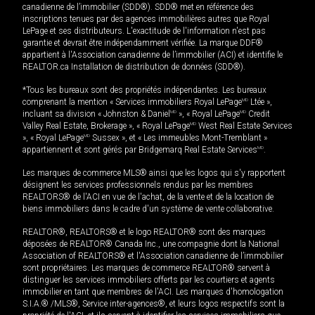
canadienne de l’immobilier (SDD®). SDD® met en référence des
inscriptions tenues par des agences immobilières autres que Royal
LePage et ses distributeurs. L'exactitude de l'information n'est pas
garantie et devrait être indépendamment vérifiée. La marque DDF®
appartient à l'Association canadienne de l’immobilier (ACI) et identifie le
REALTOR.ca Installation de distribution de données (SDD®).
*Tous les bureaux sont des propriétés indépendantes. Les bureaux
comprenant la mention « Services immobiliers Royal LePage
MD
Ltée »,
incluant sa division « Johnston & Daniel
MD
», « Royal LePage
MD
Credit
Valley Real Estate, Brokerage », « Royal LePage
MD
West Real Estate Services
», « Royal LePage
MD
Sussex », et « Les immeubles Mont-Tremblant »
appartiennent et sont gérés par Bridgemarq Real Estate Services
MD
.
Les marques de commerce MLS® ainsi que les logos qui s'y rapportent
désignent les services professionnels rendus par les membres
REALTORS® de l'ACI en vue de l'achat, de la vente et de la location de
biens immobiliers dans le cadre d'un système de vente collaborative.
REALTOR®, REALTORS® et le logo REALTOR® sont des marques
déposées de REALTOR® Canada Inc., une compagnie dont la National
Association of REALTORS® et l'Association canadienne de l’immobilier
sont propriétaires. Les marques de commerce REALTOR® servent à
distinguer les services immobiliers offerts par les courtiers et agents
immobilier en tant que membres de l'ACI. Les marques d'homologation
S.I.A.® /MLS®, Service inter-agences®, et leurs logos respectifs sont la