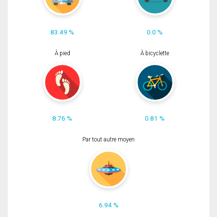
83.49 %
0.0 %
À pied
À bicyclette
8.76 %
0.81 %
Par tout autre moyen
6.94 %