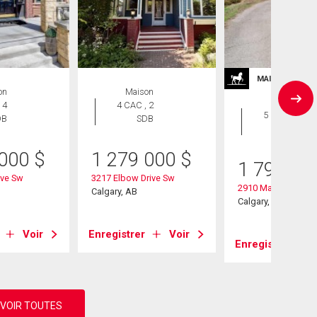
MAISONS DE P
on
Maison
Maison
 4
4 CAC , 2
5 CAC , 2
DB
SDB
SDB
 000
$
1 279 000
$
1 795 00
ive Sw
3217 Elbow Drive Sw
2910 Marquette Str
Calgary, AB
Calgary, AB
Voir
Enregistrer
Voir
Enregistrer