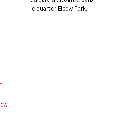
Calgary, à proximité dans
le quartier Elbow Park.
y,
lbow