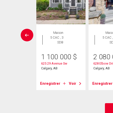
rcial
Maison
Mais
5 CAC , 3
5 CAC ,
8 000
$
SDB
S
00
$
1 100 000
$
2 080
née
/pi.
625 29 Avenue Sw
628 Elbow Dr
Calgary, AB
Calgary, AB
0 23 Avenue Sw
, AB
Enregistrer
Voir
Enregistrer
strer
Voir