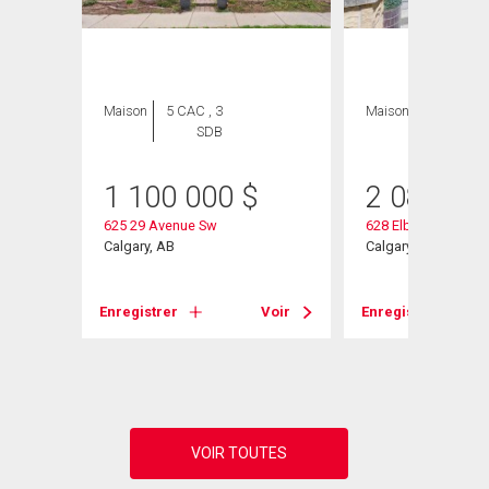
Maison
5 CAC , 3
Maison
5 CAC , 4
SDB
SDB
1 100 000
$
2 080 00
625 29 Avenue Sw
628 Elbow Drive Sw
w
Calgary, AB
Calgary, AB
Enregistrer
Voir
Enregistrer
Voir