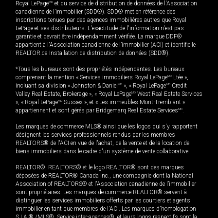
Royal LePage
MD
et du service de distribution de données de l'Association
canadienne de l’immobilier (SDD®). SDD® met en référence des
inscriptions tenues par des agences immobilières autres que Royal
LePage et ses distributeurs. L'exactitude de l'information n'est pas
garantie et devrait être indépendamment vérifiée. La marque DDF®
appartient à l'Association canadienne de l’immobilier (ACI) et identifie le
REALTOR.ca Installation de distribution de données (SDD®).
*Tous les bureaux sont des propriétés indépendantes. Les bureaux
comprenant la mention « Services immobiliers Royal LePage
MD
Ltée »,
incluant sa division « Johnston & Daniel
MD
», « Royal LePage
MD
Credit
Valley Real Estate, Brokerage », « Royal LePage
MD
West Real Estate Services
», « Royal LePage
MD
Sussex », et « Les immeubles Mont-Tremblant »
appartiennent et sont gérés par Bridgemarq Real Estate Services
MD
.
Les marques de commerce MLS® ainsi que les logos qui s'y rapportent
désignent les services professionnels rendus par les membres
REALTORS® de l'ACI en vue de l'achat, de la vente et de la location de
biens immobiliers dans le cadre d'un système de vente collaborative.
REALTOR®, REALTORS® et le logo REALTOR® sont des marques
déposées de REALTOR® Canada Inc., une compagnie dont la National
Association of REALTORS® et l'Association canadienne de l’immobilier
sont propriétaires. Les marques de commerce REALTOR® servent à
distinguer les services immobiliers offerts par les courtiers et agents
immobilier en tant que membres de l'ACI. Les marques d'homologation
S.I.A.® /MLS®, Service inter-agences®, et leurs logos respectifs sont la