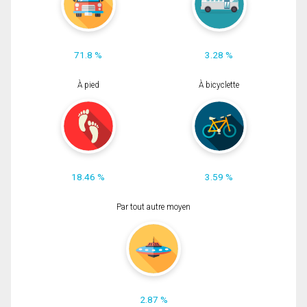
71.8 %
3.28 %
À pied
À bicyclette
18.46 %
3.59 %
Par tout autre moyen
2.87 %